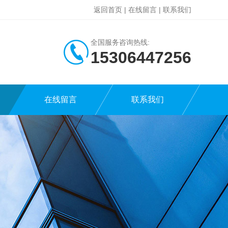
返回首页
|
在线留言
|
联系我们
全国服务咨询热线:
15306447256
在线留言
联系我们