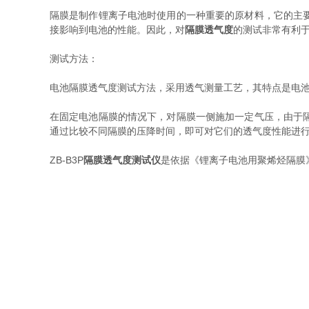
隔膜是制作锂离子电池时使用的一种重要的原材料，它的主
接影响到电池的性能。因此，对
隔膜透气度
的测试非常有利
测试方法：
电池隔膜透气度测试方法，采用透气测量工艺，其特点是电
在固定电池隔膜的情况下，对隔膜一侧施加一定气压，由于
通过比较不同隔膜的压降时间，即可对它们的透气度性能进
ZB-B3P
隔膜透气度测试仪
是依据《锂离子电池用聚烯烃隔膜》GB