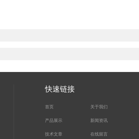
快速链接
首页
关于我们
产品展示
新闻资讯
技术文章
在线留言