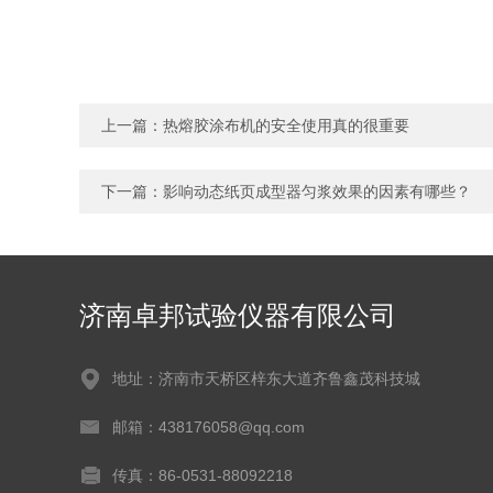
上一篇：
热熔胶涂布机的安全使用真的很重要
下一篇：
影响动态纸页成型器匀浆效果的因素有哪些？
济南卓邦试验仪器有限公司
地址：济南市天桥区梓东大道齐鲁鑫茂科技城
邮箱：438176058@qq.com
传真：86-0531-88092218