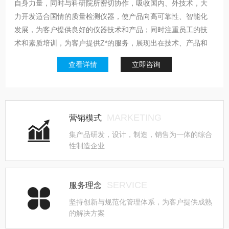
自身力量，同时与科研院所密切协作，吸收国内、外技术，大
力开发适合国情的质量检测仪器，使产品向高可靠性、智能化
发展，为客户提供良好的仪器技术和产品；同时注重员工的技
术和素质培训，为客户提供Z*的服务，展现出在技术、产品和
服务方面的突出优势，现也使众多的客户通过安尼麦特在新技
查看详情
立即咨询
术、新产品的应用中受益。希望我们的仪器设备和服务能让您
满意，为您企业的质量控制和检测尽一份力量。部分产品：AT-
BD-1白度测定仪AT-BD-2白度颜色测定仪AT-BZ标准光源AT-BC
薄膜摆锤冲击仪AT-CA纸张尘埃测定仪AT-CC-2纸板戳穿测试仪
MARKETING
营销模式
AT-CH-2纸与纸板测厚仪AT-CJ层间剥离试验机AT...
集产品研发，设计，制造，销售为一体的综合
性制造企业
SERVICE
服务理念
坚持创新与规范化管理体系，为客户提供成熟
的解决方案