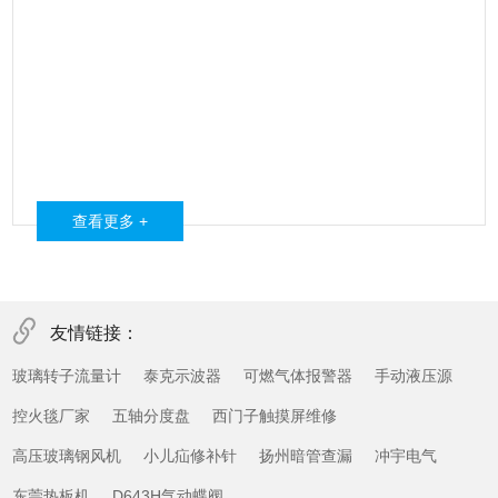
查看更多 +
友情链接：
玻璃转子流量计
泰克示波器
可燃气体报警器
手动液压源
控火毯厂家
五轴分度盘
西门子触摸屏维修
高压玻璃钢风机
小儿疝修补针
扬州暗管查漏
冲宇电气
东莞热板机
D643H气动蝶阀