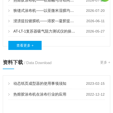
热熔胶涂布机——在熔融与冷却间编织粘合的“无形纽带“
2026-07-26
狭缝式涂布机——以亚微米湿膜均匀性，铺垫功能薄膜的性能基石
2026-07-20
浸渍提拉镀膜机——溶胶—凝胶提拉成膜原理与光学及功能涂层应用
2026-06-11
AT-LT-1复苏器吸气阻力测试仪的操作方法
2026-05-27
查看更多 +
资料下载
更多 +
/ Data Download
动态纸页成型器的使用事项须知
2023-02-15
热熔胶涂布机在涂布行业的应用
2022-12-12