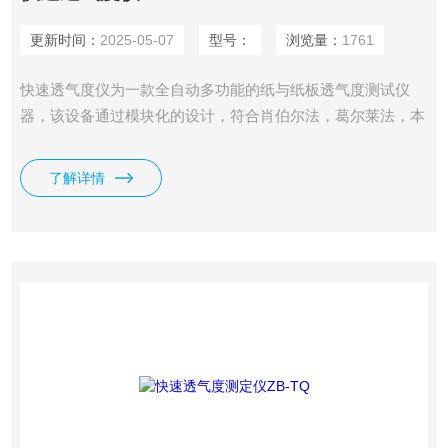
更新时间：
2025-05-07
型号：
浏览量：
1761
快速透气度仪为一款全自动多功能的纸与纸板透气度测试仪
器，该设备通过模块化的设计，符合肖伯尔法，葛尔莱法，本
特生法等多种标准与测试方法。可选不同量程，不同测量面
积，自动读数，自动计算透气度。测试原理：设备自动调整到
了解详情
设定压差，并在压差稳定后自动读取气体流量.