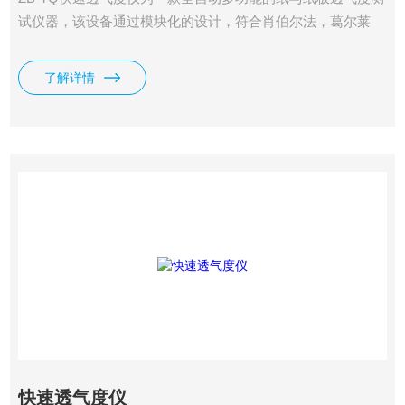
试仪器，该设备通过模块化的设计，符合肖伯尔法，葛尔莱
法，本特生法等多种标准与测试方法。可选不同量程，不同测
量面积，自动读数，自动计算透气度。测试原理：设备自动调
了解详情
整到设定压差，并在压差稳定后自动读取气体流量.
快速透气度仪