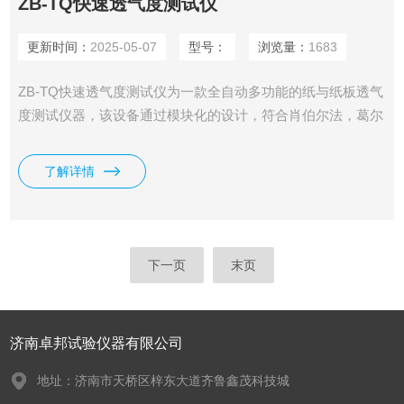
ZB-TQ快速透气度测试仪
更新时间：
2025-05-07
型号：
浏览量：
1683
ZB-TQ快速透气度测试仪为一款全自动多功能的纸与纸板透气
度测试仪器，该设备通过模块化的设计，符合肖伯尔法，葛尔
莱法，本特生法等多种标准与测试方法。可选不同量程，不同
测量面积，自动读数，自动计算透气度。测试原理：设备自动
了解详情
调整到设定压差，并在压差稳定后自动读取气体流量.
下一页
末页
济南卓邦试验仪器有限公司
地址：济南市天桥区梓东大道齐鲁鑫茂科技城