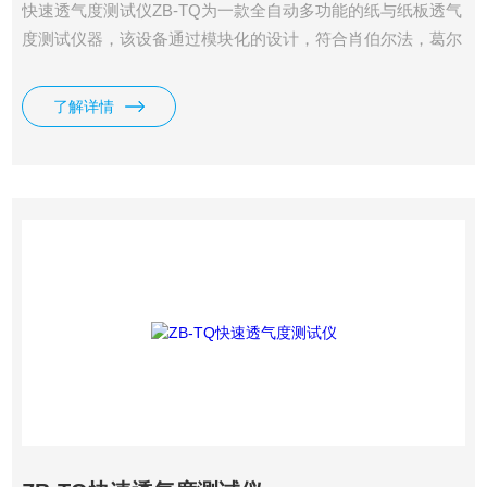
快速透气度测试仪ZB-TQ为一款全自动多功能的纸与纸板透气
度测试仪器，该设备通过模块化的设计，符合肖伯尔法，葛尔
莱法，本特生法等多种标准与测试方法。可选不同量程，不同
测量面积，自动读数，自动计算透气度。测试原理：设备自动
了解详情
调整到设定压差，并在压差稳定后自动读取气体流量.