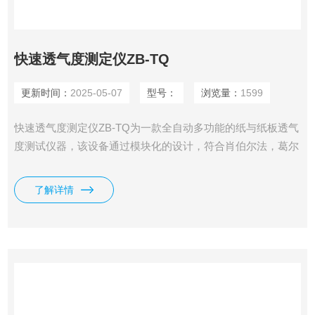
快速透气度测定仪ZB-TQ
更新时间：
2025-05-07
型号：
浏览量：
1599
快速透气度测定仪ZB-TQ为一款全自动多功能的纸与纸板透气
度测试仪器，该设备通过模块化的设计，符合肖伯尔法，葛尔
莱法，本特生法等多种标准与测试方法。可选不同量程，不同
测量面积，自动读数，自动计算透气度。测试原理：设备自动
了解详情
调整到设定压差，并在压差稳定后自动读取气体流量.