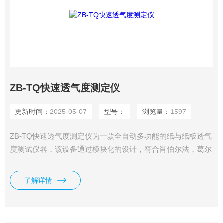
ZB-TQ快速透气度测定仪
更新时间：
2025-05-07
型号：
浏览量：
1597
ZB-TQ快速透气度测定仪为一款全自动多功能的纸与纸板透气
度测试仪器，该设备通过模块化的设计，符合肖伯尔法，葛尔
莱法，本特生法等多种标准与测试方法。可选不同量程，不同
测量面积，自动读数，自动计算透气度。测试原理：设备自动
了解详情
调整到设定压差，并在压差稳定后自动读取气体流量.