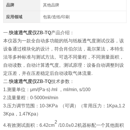
品牌
其他品牌
应用领域
包装/造纸/印刷
一.
快速透气度仪ZB-TQ
产品介绍：
本仪器为一款全自动多功能的纸与纸板透气度测试仪器，该
设备通过模块化的设计，符合肖伯尔法，葛尔莱法，本特生
法等多种标准与测试方法。可选不同量程，不同测量面积，
自动读数，自动计算透气度。测试原理：设备自动调整到设
定压差，并在压差稳定后自动读取气体流量.
二.
快速透气度仪ZB-TQ
技术参数：
1.测量单位：μm/(Pa·s) /ml ，ml/min, s/100
2.
流量量程：0-5000ml/min
3.压力调节范围：10-3KPa （可调）（常用压力：1Kpa,1.2
3Kpa，1.47Kpa）
2
4.有效测试面积：6.42cm
/10.0±0.2机器标配一个其他面积