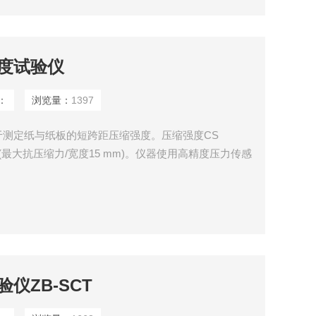
度试验仪
：
浏览量：
1397
于测定纸与纸板的短跨距压缩强度。压缩强度CS
= kN / m (最大抗压缩力/宽度15 mm)。仪器使用高精度压力传感
的设计允许样品可以很容易地放置在测试口。该仪器是
用以选择测试方法，并显示测量值和曲线。
仪ZB-SCT