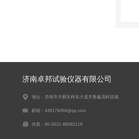
济南卓邦试验仪器有限公司
地址：济南市天桥区梓东大道齐鲁鑫茂科技城
邮箱：438176058@qq.com
传真：86-0531-88092218