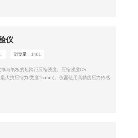
验仪
：
浏览量：
1401
定纸与纸板的短跨距压缩强度。压缩强度CS
= kN / m (最大抗压缩力/宽度15 mm)。仪器使用高精度压力传感
的设计允许样品可以很容易地放置在测试口。该仪器是
用以选择测试方法，并显示测量值和曲线。