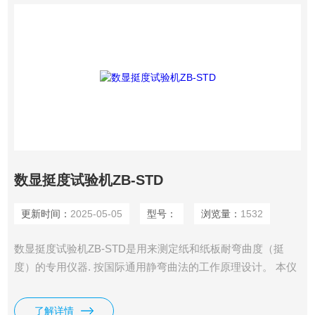
数显挺度试验机ZB-STD
更新时间：
2025-05-05
型号：
浏览量：
1532
数显挺度试验机ZB-STD是用来测定纸和纸板耐弯曲度（挺
度）的专用仪器. 按国际通用静弯曲法的工作原理设计。 本仪
器是根据静弯曲原理设计的，即变曲一片垂直夹住的试样的自
由端，当试样到一定弯曲角时的抗力即为变曲挺度，其单位为
了解详情