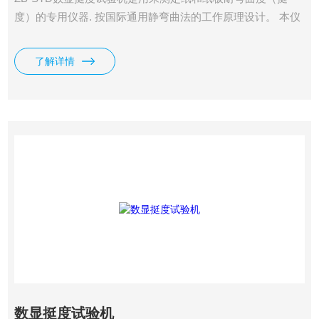
度）的专用仪器. 按国际通用静弯曲法的工作原理设计。 本仪
器是根据静弯曲原理设计的，即变曲一片垂直夹住的试样的自
由端，当试样到一定弯曲角时的抗力即为变曲挺度，其单位为
了解详情
mN；或抗力与试验长度的积，单位为mN.m。
数显挺度试验机