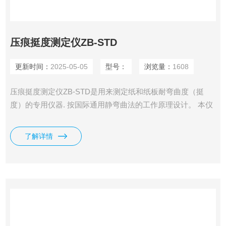
压痕挺度测定仪ZB-STD
更新时间：
2025-05-05
型号：
浏览量：
1608
压痕挺度测定仪ZB-STD是用来测定纸和纸板耐弯曲度（挺
度）的专用仪器. 按国际通用静弯曲法的工作原理设计。 本仪
器是根据静弯曲原理设计的，即变曲一片垂直夹住的试样的自
由端，当试样到一定弯曲角时的抗力即为变曲挺度，其单位为
了解详情
mN；或抗力与试验长度的积，单位为mN.m。