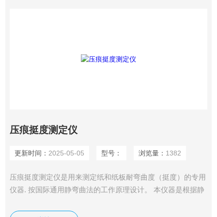
压痕挺度测定仪
更新时间：
2025-05-05
型号：
浏览量：
1382
压痕挺度测定仪是用来测定纸和纸板耐弯曲度（挺度）的专用
仪器. 按国际通用静弯曲法的工作原理设计。 本仪器是根据静
弯曲原理设计的，即变曲一片垂直夹住的试样的自由端，当试
样到一定弯曲角时的抗力即为变曲挺度，其单位为mN；或抗