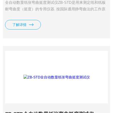
全自动数显纸张弯曲挺度测试仪ZB-STD是用来测定纸和纸板
耐弯曲度（挺度）的专用仪器. 按国际通用静弯曲法的工作原
理设计。 本仪器是根据静弯曲原理设计的，即变曲一片垂直
夹住的试样的自由端，当试样到一定弯曲角时的抗力即为变曲
了解详情
挺度，其单位为mN；或抗力与试验长度的积，单位为
mN.m。