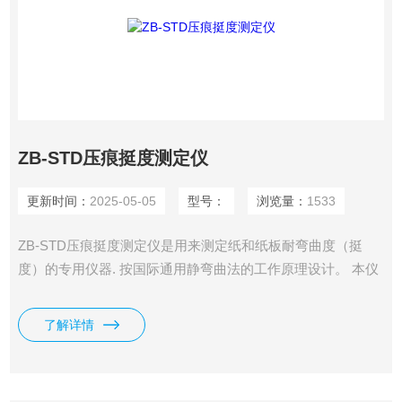
ZB-STD压痕挺度测定仪
更新时间：
2025-05-05
型号：
浏览量：
1533
ZB-STD压痕挺度测定仪是用来测定纸和纸板耐弯曲度（挺
度）的专用仪器. 按国际通用静弯曲法的工作原理设计。 本仪
器是根据静弯曲原理设计的，即变曲一片垂直夹住的试样的自
由端，当试样到一定弯曲角时的抗力即为变曲挺度，其单位为
了解详情
mN；或抗力与试验长度的积，单位为mN.m。