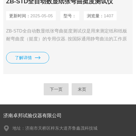
ZB-STD全自动数显纸张弯曲挺度测试仪
更新时间：
2025-05-05
型号：
浏览量：
1407
ZB-STD全自动数显纸张弯曲挺度测试仪是用来测定纸和纸板
耐弯曲度（挺度）的专用仪器. 按国际通用静弯曲法的工作原
理设计。 本仪器是根据静弯曲原理设计的，即变曲一片垂直
夹住的试样的自由端，当试样到一定弯曲角时的抗力即为变曲
了解详情
挺度，其单位为mN；或抗力与试验长度的积，单位为
mN.m。
下一页
末页
济南卓邦试验仪器有限公司
地址：济南市天桥区梓东大道齐鲁鑫茂科技城