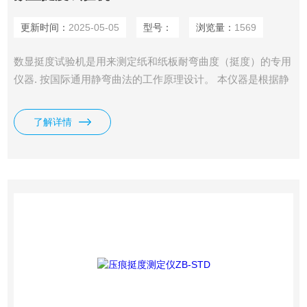
更新时间：
2025-05-05
型号：
浏览量：
1569
数显挺度试验机是用来测定纸和纸板耐弯曲度（挺度）的专用
仪器. 按国际通用静弯曲法的工作原理设计。 本仪器是根据静
弯曲原理设计的，即变曲一片垂直夹住的试样的自由端，当试
样到一定弯曲角时的抗力即为变曲挺度，其单位为mN；或抗
了解详情
力与试验长度的积，单位为mN.m。