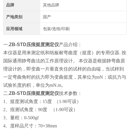
品牌
其他品牌
产地类别
国产
应用领域
包装/造纸/印刷
一.
ZB-STD压痕挺度测定仪
产品介绍：
本仪器是用来测定纸和纸板耐弯曲度（挺度）的专用仪器
. 按
国际通用静弯曲法的工作原理设计。 本仪器是根据静弯曲原
理设计的，即变曲一片垂直夹住的试样的自由端，当试样到
一定弯曲角时的抗力即为变曲挺度，其单位为mN；或抗力与
试验长度的积，单位为mN.m。
二.
ZB-STD压痕挺度测定仪
技术参数：
1、
挺度测试角度：15度
（1-90可设）
2、
痕测试角度：90度
（1-90可设）
3、
量程：0-500gf
4、
度样品尺寸：70×38mm