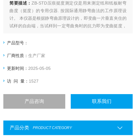
简要描述：
ZB-STD压痕挺度测定仪是用来测定纸和纸板耐弯
曲度（挺度）的专用仪器. 按国际通用静弯曲法的工作原理设
计。 本仪器是根据静弯曲原理设计的，即变曲一片垂直夹住的
试样的自由端，当试样到一定弯曲角时的抗力即为变曲挺度，
其单位为mN；或抗力与试验长度的积，单位为mN.m。
产品型号：
厂商性质：
生产厂家
更新时间：
2025-05-05
访 问 量：
1527
产品咨询
联系我们
产品分类
PRODUCT CATEGORY