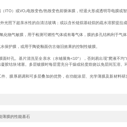
TO）或VO₂电致变色/热致变色前驱体膜，经退火形成透明导电膜或智能
紫外光照下超亲水性的自清洁玻璃；或以含长链烷基硅烷的疏水溶胶提拉
导体金属氧化物气敏膜，用于检测可燃性气体或有毒气体，膜的多孔结构利于气
水保护膜，或用于陶瓷釉面仿古做旧效果的控制性镀膜。
防膜面针孔。基片清洗至全亲水（水铺展角<10°），否则易出现"爬液不
凝胶结块堵塞。多层镀膜时每层需充分干燥或轻度焙烧以免层间互溶。环境
、膜厚易调和可多层叠加的优势，在功能涂层、光学薄膜及新材料研
能薄膜的性能基石