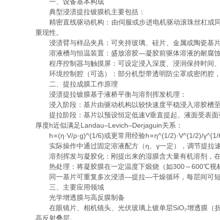
一、设备基本构成
典型浸渍提拉镀膜机主要包括：
精密直线驱动机构：由伺服或步进电机驱动滚珠丝杠或同步带
重现性。
浸渍臂与样品夹具：可夹持玻璃、硅片、金属或陶瓷基片，
溶液槽与恒温装置：盛放溶胶—凝胶前驱体溶液的耐腐蚀槽
程序控制器与触摸屏：可设定浸入深度、浸润保持时间、提
环境控制腔（可选）：部分机型带透明防尘罩或密闭腔，可
二、提拉成膜工作原理
浸渍提拉镀膜基于液桥平衡与溶剂挥发机理：
浸入阶段：基片由驱动机构以较快速度平稳浸入溶胶槽至设
提拉阶段：基片以预设恒定低速V垂直提起。液面受表面张
厚度h近似满足Landau–Levich–Derjaguin关系：
h∝(η·V/ρ·g)^(1/6)或更常用经验h∝η^(1/2)·V
实际操作中通过固定溶液配方（η、γ一定），调节提拉速
溶剂挥发与凝胶化：刚提出来的湿膜含大量有机溶剂，在空
热处理：将凝胶膜在一定温度下煅烧（如300～600℃视
同一基片可重复多次浸渍—提拉—干燥循环，每层间可短
三、主要应用领域
光学增透膜与高反膜制备​
在眼镜片、相机镜头、光伏玻璃上镀单层SiO₂增透膜（折射
高反射叠层。