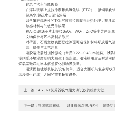
建筑与汽车节能镀膜​
在浮法玻璃上提拉涂覆掺氟氧化锡（FTO）、掺铟氧化锡（I
超亲水/超疏水自清洁涂层​
以含氟硅烷改性的TiO₂溶胶提拉镀膜并经热处理，获具
敏感材料与气敏元件膜层​
在Al₂O₃或Si基片上提拉SnO₂、WO₃、ZnO等半
文物保护与艺术复制品涂层​
对壁画、石质文物表面提拉涂覆可逆保护材料形成透气疏
四、操作与工艺注意
溶胶溶液需过滤除微粒（常用0.22～0.45μm滤膜）以
慢则受环境湿度影响大易生干燥斑纹。溶液槽用后及时清洗防
烷氧基硅烷过早水解凝胶化影响膜质量。
浸渍提拉镀膜机以其设备简单、适合大面积与复杂形状工件
续浸渍生产线）之间的重要桥梁设备。
上一篇：
AT-LT-1复苏器吸气阻力测试仪的操作方法
下一篇：
狭缝式涂布机——以亚微米湿膜均匀性，铺垫功