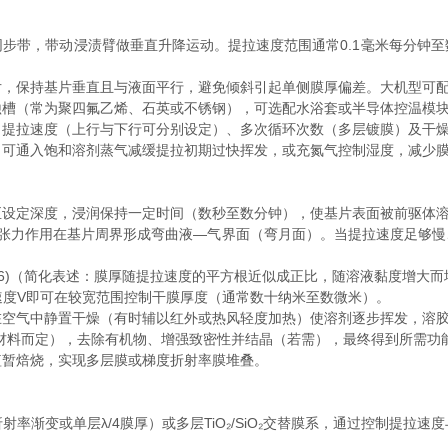
，带动浸渍臂做垂直升降运动。提拉速度范围通常0.1毫米每分钟至数
保持基片垂直且与液面平行，避免倾斜引起单侧膜厚偏差。大机型可配
（常为聚四氟乙烯、石英或不锈钢），可选配水浴套或半导体控温模块
拉速度（上行与下行可分别设定）、多次循环次数（多层镀膜）及干燥
通入饱和溶剂蒸气减缓提拉初期过快挥发，或充氮气控制湿度，减少
定深度，浸润保持一定时间（数秒至数分钟），使基片表面被前驱体溶
力作用在基片周界形成弯曲液—气界面（弯月面）。当提拉速度足够慢
^(1/2)/γ^(1/6)（简化表述：膜厚随提拉速度的平方根近似成正比，随溶液黏
度V即可在较宽范围控制干膜厚度（通常数十纳米至数微米）。
气中静置干燥（有时辅以红外或热风轻度加热）使溶剂逐步挥发，溶胶
材料而定），去除有机物、增强致密性并结晶（若需），最终得到所需功
暂焙烧，实现多层膜或梯度折射率膜堆叠。
率渐变或单层λ/4膜厚）或多层TiO₂/SiO₂交替膜系，通过控制提拉