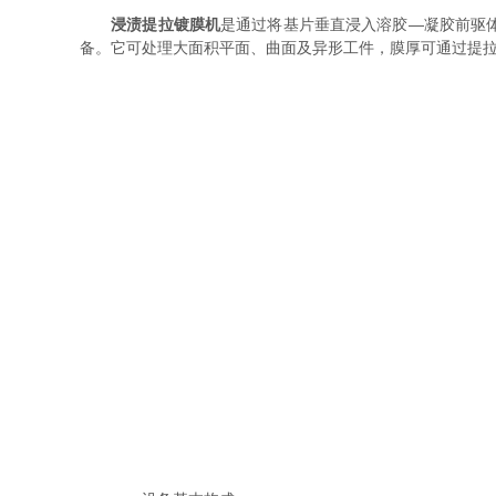
浸渍提拉镀膜机
是通过将基片垂直浸入溶胶—凝胶前驱
备。它可处理大面积平面、曲面及异形工件，膜厚可通过提拉