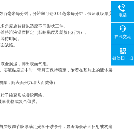
百毫米每分钟，分辨率可达0.01毫米每分钟，保证液膜厚度
电话
多角度旋转臂以适应不同形状工件。
维持溶液温度恒定（影响黏度及凝胶化行为）。
在线交流
等待时间。
膜面缺陷。
微信扫一扫
液全润湿，排出表面气泡。
、溶液黏度适中时，弯月面保持稳定，附着在基片上的液体层
度增大而增厚，随表面张力增大而减薄）
粒子缩聚形成凝胶网络。
能氧化物或复合薄膜。
速度与层数调节膜厚满足光学干涉条件，显著降低表面反射或构建