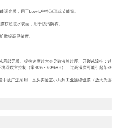
调光膜，用于Low‑E中空玻璃或节能窗。
成膜获超疏水表面，用于防污防雾。
体扩散提高灵敏度。
均"或局部无膜。提拉速度过大会导致液膜过厚、开裂或流挂；过
湿度宜控制（常40%～60%RH），过高湿度可能引起某些
发中被广泛采用，是从实验室小片到工业连续镀膜（放大为连