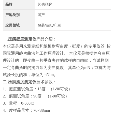
品牌
其他品牌
产地类别
国产
应用领域
包装/造纸/印刷
一.
压痕挺度测定仪
产品介绍：
本仪器是用来测定纸和纸板耐弯曲度（挺度）的专用仪器
. 按
国际通用静弯曲法的工作原理设计。 本仪器是根据静弯曲原
理设计的，即变曲一片垂直夹住的试样的自由端，当试样到
一定弯曲角时的抗力即为变曲挺度，其单位为mN；或抗力与
试验长度的积，单位为mN.m。
二.
压痕挺度测定仪
技术参数：
1、
挺度测试角度：15度
（1-90可设）
2、
痕测试角度：90度
（1-90可设）
3、
量程：0-500gf
4、
度样品尺寸：70×38mm