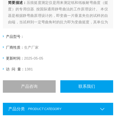
简要描述：
压痕挺度测定仪是用来测定纸和纸板耐弯曲度（挺
度）的专用仪器. 按国际通用静弯曲法的工作原理设计。 本仪
器是根据静弯曲原理设计的，即变曲一片垂直夹住的试样的自
由端，当试样到一定弯曲角时的抗力即为变曲挺度，其单位为
mN；或抗力与试验长度的积，单位为mN.m。
产品型号：
厂商性质：
生产厂家
更新时间：
2025-05-05
访 问 量：
1381
产品咨询
联系我们
产品分类
PRODUCT CATEGORY