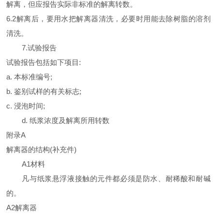
解离，但应报告实际非标准的解离转数。
6.2解离后，要用水把解离器清洗，必要时用能去除树脂的溶剂
清洗。
7.试验报告
试验报告包括如下项目:
a. 本标准编号;
b. 鉴别试样的有关标志;
c. 浸泡时间;
d. 纸浆浓度及解离所用转数
附
录A
解离器的结构
(补充件)
A1材料
凡与纸浆悬浮液接触的元件都必须是防水、耐稀酸和耐碱
的。
A2解离器