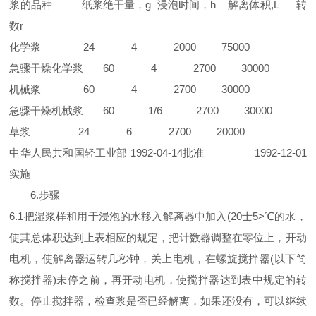
浆的品种
纸浆绝干量，g 浸泡时间，h 解离体积,L 转
数r
化学浆
24 4 2000 75000
急骤干燥化学浆
60 4 2700 30000
机械浆
60 4 2700 30000
急骤干燥机械浆
60 1/6 2700 30000
草浆
24 6 2700 20000
中华人民共和国轻工业部 1992-04-14批准
1992-12-01
实施
6.步骤
6.1把湿浆样和用于浸泡的水移入解离器中加入(20士5>℃的水，
使其总体积达到上表相应的规定，把计数器调整在零位上，开动
电机，使解离器运转几秒钟，关上电机，在螺旋搅拌器(以下简
称搅拌器)未停之前，再开动电机，使搅拌器达到表中规定的转
数。停止搅拌器，检查浆是否已经解离，如果还没有，可以继续