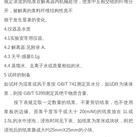
规定浓度的纸浆在解离器内机械处理，使浆中互相交错的纤维分
开，被解离的浆料纤维结构性质不
致于发生显著的变化。
4.仪器及水质
4.1实验室常用仪器。
4.2 解离器:见附录 A.
4.3 天平:感量0.1g
4.4 蒸馏水、去离子水或质量相似的水。
5 试样的制备
如试样为湿浆或风干浆按 GB/T 741测定其水分，如试样为液体
浆，则按 GB/T 5399测定其绝干物质含量。
按下表规定取一定数量的纸浆。不要剪切纸浆，也不使用
浆板的边缘。原浆干度等于或大十 20(m/M)的纸浆放在 1L或
1.5L的水中浸泡，浸泡时间见下表。如纸浆为浆张或块状，则把
浸泡后的纸浆撕成大约25mmX25mm的小块。