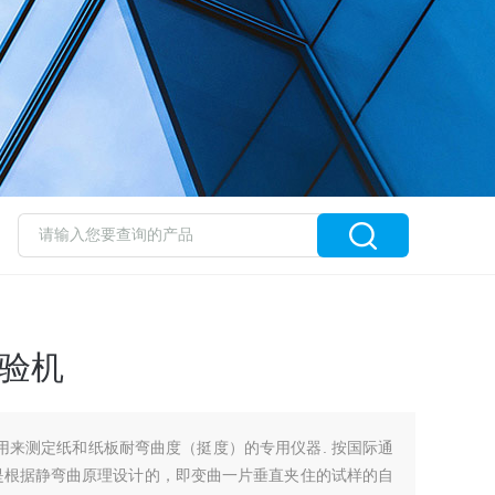
试验机
是用来测定纸和纸板耐弯曲度（挺度）的专用仪器. 按国际通
是根据静弯曲原理设计的，即变曲一片垂直夹住的试样的自