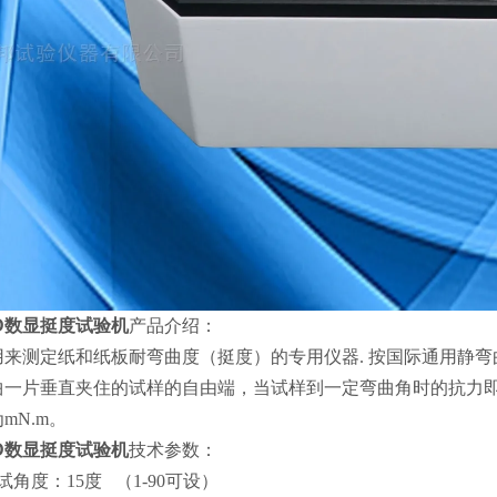
D
数显挺度试验机
产品介绍：
用来测定纸和纸板耐弯曲度（挺度）的专用仪器
. 按国际通用静
曲一片垂直夹住的试样的自由端，当试样到一定弯曲角时的抗力即
mN.m。
D
数显挺度试验机
技术参数：
试角度：15度
（1-90可设）