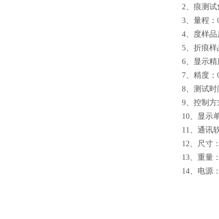
2、
痕测试
3、
量程：0-
4、
度样品尺
5、
折痕样品
6、
显示
精
7、
精度：0.
8、
测试时
9、
控制方
10、
显示单位
11、
通讯
12、
尺寸：1
13、
重量：
14、
电源：2