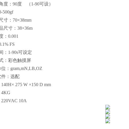
角度：90度
（1-90可设）
500gf
寸：70×38mm
尺寸：38×36m
度：0.001
1% FS
间：
1-90s可设定
式：彩色触摸屏
：gram,mN,LB,OZ
软件：选配
40H× 275 W ×150 D mm
4KG
20VAC 10A