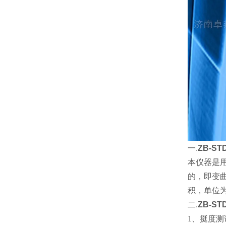
一.
ZB-ST
本仪器是
的，即变
积，单位为
二.
ZB-ST
1、
挺度测