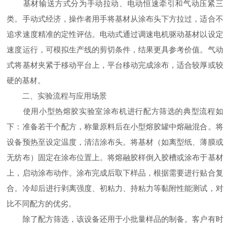
基材输送方式分为手动拉动、电动恒速牵引和气动压紧三
类。手动式经济，操作者用手将基材从涂布头下方拉过，适合不
追求速度精准的定性评估。电动式通过调速电机驱动基材以设定
速度运行，可模拟生产线的剪切条件，结果更具参考价值。气动
式将基材夹紧于移动平台上，平台移动完成涂布，适合较厚或较
硬的基材。
二、实验流程与应用场景
使用小型热熔胶实验室涂布机进行配方筛选的典型流程如
下：准备若干个配方，称量原料后在小型熔胶罐中熔融混合。将
设备预热至设定温度，清洁涂布头。将基材（如离型纸、薄膜或
无纺布）固定在涂布位置上。将熔融胶样倒入胶槽或涂布于基材
上，启动涂布动作。涂布完成后取下样品，根据需要进行贴合复
合。冷却后进行剥离强度、初粘力、持粘力等黏附性能测试，对
比不同配方的优劣。
除了配方筛选，该设备还用于小批量样品的制备。客户有时