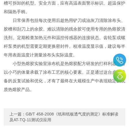
槽可拆卸的机型。安全方面，应有高温表面警示标识、超温保护
和隔热手柄。
日常保养包括每次使用后趁热用铲刀或油灰刀清除涂布头、
胶槽和刮刀上的余胶。难以清除的残余胶可使用专用的热熔胶清
洗剂。定期检查加热元件和温控传感器的连接状态。齿轮泵或螺
杆泵类的机型需要定期更换密封件。校准温度显示值，建议每半
年用表面温度计测量涂布头实际温度。
小型热熔胶实验室涂布机是热熔胶配方研发的打样利器，它
以小巧的体量承载了涂布工艺的核心要素。正是通过这台桌面设
备的反复试验和优化，才有了最终在大规模生产中表现稳定的优
质热熔胶产品。
上一篇：
GB/T 458-2008《纸和纸板透气度的测定》标准解读
及AT-TQ-11测试仪应用