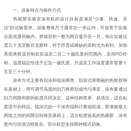
一、设备特点与操作方式
热熔胶实验室涂布机的设计目标是满足“少量、快速、灵
活”的试验需求。设备整体尺寸通常在一米以内，可放置于实验
台面或通风橱内。胶箱容积一般为两百毫升至一升，每次实验仅
需几十克至数百克胶样，对于昂贵或稀缺的原料尤为有利。加热
系统将胶温控制在室温至二百二十摄氏度的范围内，采用PID控
制，温度稳定性优于正负一摄氏度。升温至工作温度通常需要十
五至三十分钟。
涂布方式主要有刮涂和辊涂两类。刮涂式将熔融的热熔胶倒
在基材上，用可调节高度的刮刀将胶刮成均匀薄层，涂布量通过
刮刀间隙和胶的粘度共同决定。这种结构简单、易清洗，适合粘
度适中的样品。辊涂式由一个涂布辊和计量辊组成，胶液被吸入
两辊之间的间隙后转移至基材上，适合粘度较高的热熔胶，涂布
更均匀但清洁稍复杂。部分机型支持两种模式切换。