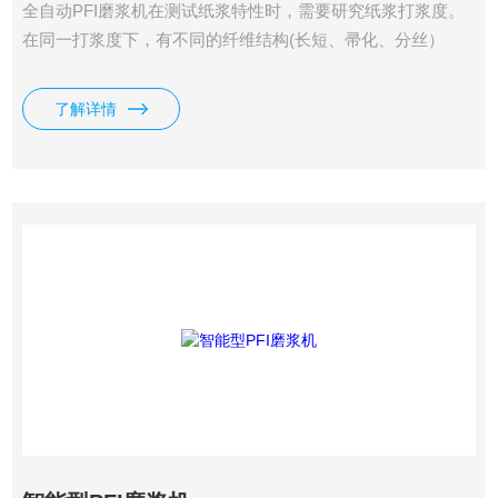
全自动PFI磨浆机在测试纸浆特性时，需要研究纸浆打浆度。
在同一打浆度下，有不同的纤维结构(长短、帚化、分丝）
等，以保证生产各种纸的物理性能。该机正是对这方面研究的
一种实验室打浆设备。对式样浓度有广泛的适应性，浆池内壁
了解详情
和飞刀的间隙有较大的可调性，优于其他同类设备。