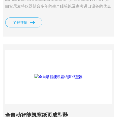
由安尼麦特仪器结合多年的生产经验以及参考进口设备的优点
精心研发而成，是一种将纸浆抄造成型并且进行快速真空干燥
的实验用设备。在实验室中，植物、矿物等各种纤维经过蒸
了解详情
煮、打浆、筛浆后，把纸浆进行标准疏解，再放入抄片料筒
中，搅拌后快速抽虑成型，然后在该机上进行压榨、真空干
燥，形成直径为200mm的圆形纸页，该纸页可作为进一步的
物理检测用纸样。
全自动智能凯塞纸页成型器