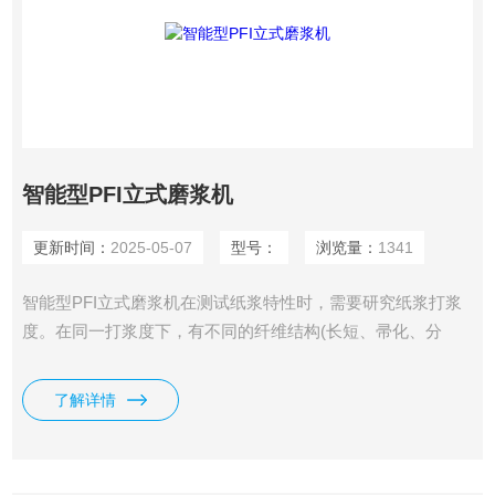
智能型PFI立式磨浆机
更新时间：
2025-05-07
型号：
浏览量：
1341
智能型PFI立式磨浆机在测试纸浆特性时，需要研究纸浆打浆
度。在同一打浆度下，有不同的纤维结构(长短、帚化、分
丝）等，以保证生产各种纸的物理性能。该机正是对这方面研
究的一种实验室打浆设备。本仪器对式样浓度有广泛的适应
了解详情
性，浆池内壁和飞刀的间隙有较大的可调性，优于其他同类设
备。