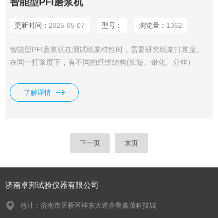
智能型PFI磨浆机
更新时间：
2025-05-07
型号：
浏览量：
1362
智能型PFI磨浆机在测试纸浆特性时，需要研究纸浆打浆度。
在同一打浆度下，有不同的纤维结构(长短、帚化、分丝）
等，以保证生产各种纸的物理性能。本机正是对这方面研究的
一种实验室打浆设备。该机对式样浓度有广泛的适应性，浆池
了解详情
内壁和飞刀的间隙有较大的可调性，优于其他同类设备。
下一页
末页
济南卓邦试验仪器有限公司
地址：济南市天桥区梓东大道齐鲁鑫茂科技城