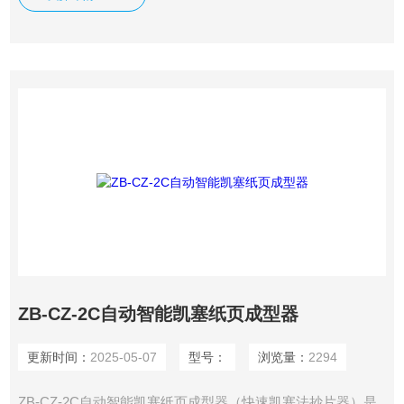
浆后，把纸浆进行标准疏解，再放入抄片料筒中，搅拌后快速
抽虑成型，然后在该机上进行压榨、真空干燥，形成直径为
200mm的圆形纸页，该纸页可作为进一步的物理检测用纸
样。
ZB-CZ-2C自动智能凯塞纸页成型器
更新时间：
2025-05-07
型号：
浏览量：
2294
ZB-CZ-2C自动智能凯塞纸页成型器（快速凯塞法抄片器）是