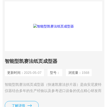
智能型凯赛法纸页成型器
更新时间：
2025-05-07
型号：
浏览量：
1568
智能型凯赛法纸页成型器（快速凯塞法抄片器）是由安尼麦特
仪器结合多年的生产经验以及参考进口设备的优点精心研发而
成，是一种将纸浆抄造成型并且进行快速真空干燥的实验用设
备。在实验室中，植物、矿物等各种纤维经过蒸煮、打浆、筛
了解详情