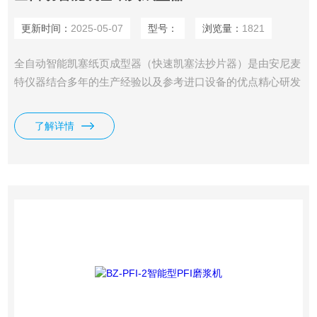
更新时间：
2025-05-07
型号：
浏览量：
1821
全自动智能凯塞纸页成型器（快速凯塞法抄片器）是由安尼麦
特仪器结合多年的生产经验以及参考进口设备的优点精心研发
而成，是一种将纸浆抄造成型并且进行快速真空干燥的实验用
设备。在实验室中，植物、矿物等各种纤维经过蒸煮、打浆、
了解详情
筛浆后，把纸浆进行标准疏解，再放入抄片料筒中，搅拌后快
速抽虑成型，然后在该机上进行压榨、真空干燥，形成直径为
200mm的圆形纸页，该纸页可作为进一步的物理检测用纸
样。