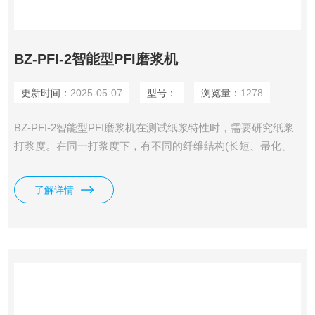
BZ-PFI-2智能型PFI磨浆机
更新时间：
2025-05-07
型号：
浏览量：
1278
BZ-PFI-2智能型PFI磨浆机在测试纸浆特性时，需要研究纸浆
打浆度。在同一打浆度下，有不同的纤维结构(长短、帚化、
分丝）等，以保证生产各种纸的物理性能。本机正是对这方面
研究的一种实验室打浆设备。本仪器对式样浓度有广泛的适应
了解详情
性，浆池内壁和飞刀的间隙有较大的可调性，优于其他同类设
备。