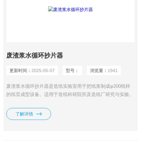
废渣浆水循环抄片器
更新时间：
2025-05-07
型号：
浏览量：
1941
废渣浆水循环抄片器是造纸实验室用于把纸浆制成φ200纸样
的纸页成型设备。适用于造纸科研院所及造纸厂研究与实验。
它把纸浆抄成纸样，然后将该纸样在我司生产的纸样干燥器上
干燥后再进行纸样物理强度的检验，鉴别纸浆原材料性能和打
了解详情
浆工艺规范，它的技术指标符合我国造纸物理检验设备的规定
标准。