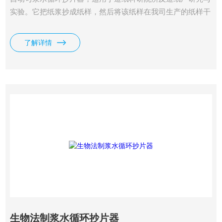
实验。它把纸浆抄成纸样，然后将该纸样在我司生产的纸样干
燥器上干燥后再进行纸样物理强度的检验，鉴别纸浆原材料性
能和打浆工艺规范，它的技术指标符合我国造纸物理检验设备
了解详情
的规定标准。
生物法制浆水循环抄片器