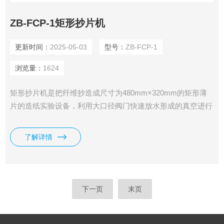
ZB-FCP-1矩形抄片机
更新时间：
2025-05-03
型号：
ZB-FCP-1
浏览量：
1624
矩形抄片机是把纤维抄造成尺寸为480mm×320mm的矩形薄
片的造纸实验设备，利用大口径阀门快速放水形成的真空进行
抽虑成型，并采用高真空度的真空泵进行辅助抽虑成型，纸浆
成型前的搅拌采用手动搅拌和气动搅拌两种方式。适用于各种
了解详情
超博、超厚、超细纤维的成型。后续选配平板纸样干燥器纸样
快速干燥器对纸样进行干燥。
下一页
末页