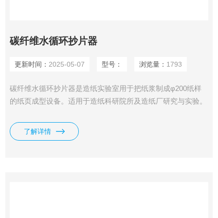
碳纤维水循环抄片器
更新时间：
2025-05-07
型号：
浏览量：
1793
碳纤维水循环抄片器是造纸实验室用于把纸浆制成φ200纸样
的纸页成型设备。适用于造纸科研院所及造纸厂研究与实验。
它把纸浆抄成纸样，然后将该纸样在我司生产的纸样干燥器上
干燥后再进行纸样物理强度的检验，鉴别纸浆原材料性能和打
了解详情
浆工艺规范，它的技术指标符合我国造纸物理检验设备的规定
标准。