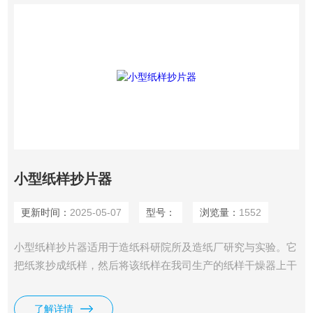
小型纸样抄片器
更新时间：
2025-05-07
型号：
浏览量：
1552
小型纸样抄片器适用于造纸科研院所及造纸厂研究与实验。它
把纸浆抄成纸样，然后将该纸样在我司生产的纸样干燥器上干
燥后再进行纸样物理强度的检验，鉴别纸浆原材料性能和打浆
工艺规范，它的技术指标符合我国造纸物理检验设备的规定标
了解详情