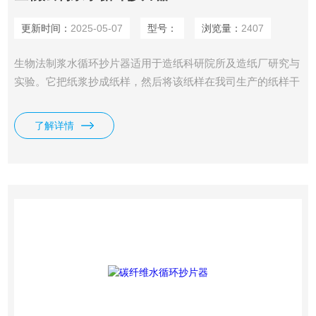
更新时间：
2025-05-07
型号：
浏览量：
2407
生物法制浆水循环抄片器适用于造纸科研院所及造纸厂研究与
实验。它把纸浆抄成纸样，然后将该纸样在我司生产的纸样干
燥器上干燥后再进行纸样物理强度的检验，鉴别纸浆原材料性
能和打浆工艺规范，它的技术指标符合我国造纸物理检验设备
了解详情
的规定标准。