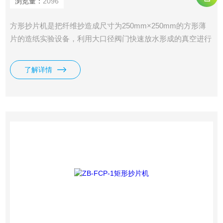
浏览量：
2096
方形抄片机是把纤维抄造成尺寸为250mm×250mm的方形薄
片的造纸实验设备，利用大口径阀门快速放水形成的真空进行
抽虑成型，并采用高真空度的真空泵进行辅助抽虑成型，纸浆
成型前的搅拌采用手动搅拌和气动搅拌两种方式。适用于各种
了解详情
超博、超厚、超细纤维的成型。后续选配平板纸样干燥器纸样
快速干燥器对纸样进行干燥。