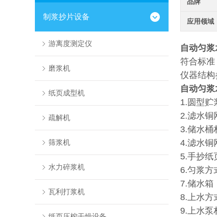
品牌
制浆抄片设备
应用领域
游离度测定仪
自动匀浆
符合标准
磨浆机
仪器结构
自动匀浆
纸页成型机
1.圆型贮
2.滤水铜
疏解机
3.储水
筛浆机
4.滤水铜
5.手抄纸
水力碎浆机
6.匀浆
7.储水
瓦利打浆机
8.上水
9.上水泵
纸页压榨干燥设备