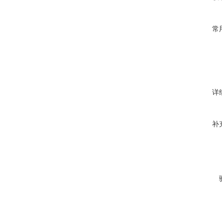
常
详
补