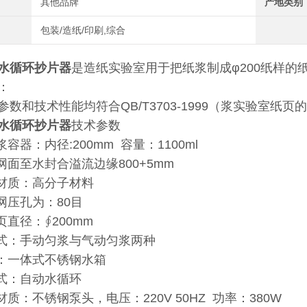
其他品牌
产地类别
包装/造纸/印刷,综合
水循环抄片器
是造纸实验室用于把纸浆制成φ200纸样的
：
参数和技术性能均符合QB/T3703-1999（浆实验室纸
水循环抄片器
技术参数
浆容器：内径:200mm 容量：1100ml
网面至水封合溢流边缘800+5mm
桶材质：高分子材料
网压孔为：80目
页直径：∮200mm
方式：手动匀浆与气动匀浆两种
箱：一体式不锈钢水箱
方式：自动水循环
材质：不锈钢泵头，电压：220V 50HZ 功率：380W