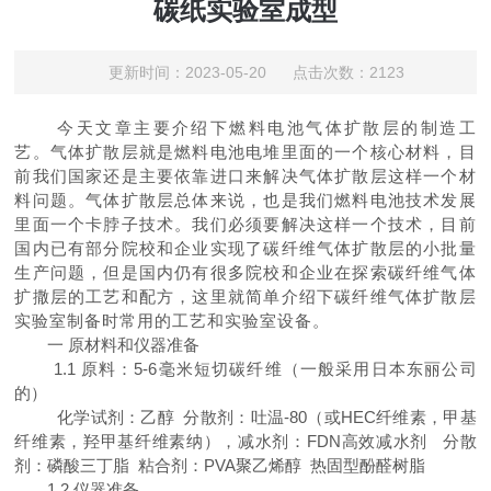
碳纸实验室成型
更新时间：2023-05-20 点击次数：2123
今天文章主要介绍下燃料电池气体扩散层的制造工
艺。
气体扩散层就是燃料电池电堆里面的一个核心材料，目
前我们国家还是主要依靠进口来解决气体扩散层这样一个材
料问题。气体扩散层总体来说，也是我们燃料电池技术发展
里面一个卡脖子技术。我们必须要解决这样一个技术，
目前
国内已有部分院校和企业实现了碳纤维气体扩散层的小批量
生产问题，但是国内仍有很多院校和企业在探索碳纤维气体
扩撒层的工艺和配方，这里就简单介绍下碳纤维气体扩散层
实验室制备时常用的工艺和实验室设备。
一
原材料和仪器准备
1.1 原料：5-6毫米短切碳纤维（一般采用日本东丽公司
的）
化学试剂：乙醇
分散剂：吐温
-80（或HEC纤维素，甲基
纤维素，羟甲基纤维素纳），减水剂：FDN高效减水剂 分散
剂：磷酸三丁脂 粘合剂：PVA聚乙烯醇 热固型酚醛树脂
1.2 仪器准备