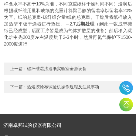
样含水率不高于
10%为准，不同克重纸样干燥时间不同）浸润后
根据碳纤维用量和成纸的克重计算聚乙醇的留着率以留着率20%
为宜。纸的总克重-碳纤维含量/纸的总克重。干燥后将纸样放入
加热型平板干燥器进行热压。→2.
7后期处理
（到此一张成型碳
纸已经成型，后面工序皆是成为气体扩散层的准备）然后移入碳
化炉中先
200度左右温度烘干2-3小时，然后再氮气保护下1500-
2000度进行
上一篇：
碳纤维湿法造纸实验室全套设备
下一篇：
热熔胶涂布试验机操作规程及注意事项
济南卓邦试验仪器有限公司