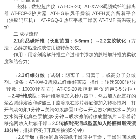
烧杯，数控超声仪（
AT-CS-20) AT-XW-3调频式纤维解离
器 AT-FCP-2抄片器 AT-HG鼓风干燥箱 AT-FH复合留着平台
（浸胶辊压机） AT-PGQ-3 热压平板干燥器 AT-TMF 高温碳化
炉
二
成型流程
2.1商品碳纤维（长度范围：5-6mm ）
→
2
.2
去胶软化
（方
法：乙醇加热浸泡或使用旋转蒸发仪。
作用：用溶剂溶解纤维生产过程中添加的胶增加纤维的柔软
度和结合力）
→2.
3纤维分散
（试剂：阴离子，阳离子，或高分子分散
剂。设备：
AT-XW-3调频式纤维解离器 操作：转速5000转/分
转数：10000转左右）AT-CS-20数控超声仪超声3-5分钟+
→2.
4纤维成型：
将纤维溶液加入
抄片器中，然后加入配置好的
聚乙烯醇溶液和磷酸三丁脂溶液在抄片器底部加入转移拖网，打
开气动匀浆
1分钟→关闭匀浆静置10秒→开启放水阀放水→关闭
放水阀开启真空泵抽滤2分钟→吸水滤纸转移成型纸片→带着转
移拖网放入烘箱干燥→2.5
转移到浸润成型器加入酚醛树脂浸渍
10分钟
，排掉溶液打开真空抽滤
5分钟）
→2.6
干燥
（将浸润后的碳纸干燥箱中干燥，干燥时间以纸