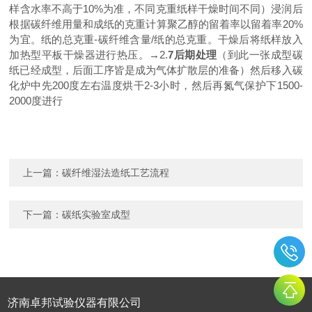
样含水率不高于
10%为准，不同克重纸样干燥时间不同）浸润后
根据碳纤维用量和成纸的克重计算聚乙醇的留着率以留着率20%
为宜。纸的总克重-碳纤维含量/纸的总克重。干燥后将纸样放入
加热型平板干燥器进行热压。→2.
7后期处理
（到此一张成型碳
纸已经成型，后面工序皆是成为气体扩散层的准备）然后移入碳
化炉中先
200度左右温度烘干2-3小时，然后再氮气保护下1500-
2000度进行
上一篇：
碳纤维湿法造纸工艺流程
下一篇：
碳纸实验室成型
济南卓邦试验仪器有限公司