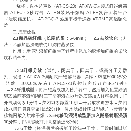
烧杯，数控超声仪（
AT-CS-20) AT-XW-3调频式纤维解离
器 AT-FCP-2抄片器 AT-HG鼓风干燥箱 AT-FH复合留着平台
（浸胶辊压机） AT-PGQ-3 热压平板干燥器 AT-TMF 高温碳化
炉
二
成型流程
2.1商品碳纤维（长度范围：5-6mm ）
→
2
.2
去胶软化
（方
法：乙醇加热浸泡或使用旋转蒸发仪。
作用：用溶剂溶解纤维生产过程中添加的胶增加纤维的柔软
度和结合力）
→2.
3纤维分散
（试剂：阴离子，阳离子，或高分子分散
剂。设备：
AT-XW-3调频式纤维解离器 操作：转速5000转/分
转数：10000转左右）AT-CS-20数控超声仪超声3-5分钟+
→2.
4纤维成型：
将纤维溶液加入
抄片器中，然后加入配置好的
聚乙烯醇溶液和磷酸三丁脂溶液在抄片器底部加入转移拖网，打
开气动匀浆
1分钟→关闭匀浆静置10秒→开启放水阀放水→关闭
放水阀开启真空泵抽滤2分钟→吸水滤纸转移成型纸片→带着转
移拖网放入烘箱干燥→2.5
转移到浸润成型器加入酚醛树脂浸渍
10分钟
，排掉溶液打开真空抽滤
5分钟）
→2.6
干燥
（将浸润后的碳纸干燥箱中干燥，干燥时间以纸