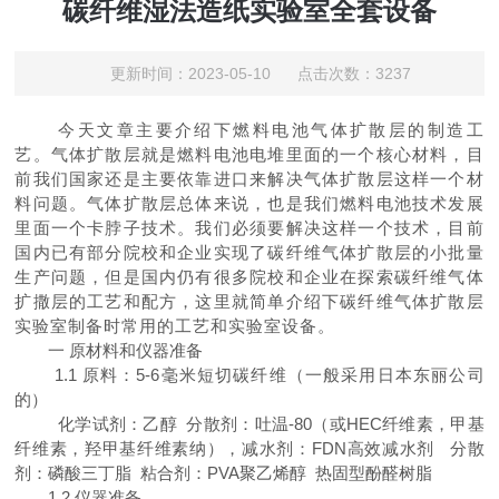
碳纤维湿法造纸实验室全套设备
更新时间：2023-05-10 点击次数：3237
今天文章主要介绍下燃料电池气体扩散层的制造工
艺。
气体扩散层就是燃料电池电堆里面的一个核心材料，目
前我们国家还是主要依靠进口来解决气体扩散层这样一个材
料问题。气体扩散层总体来说，也是我们燃料电池技术发展
里面一个卡脖子技术。我们必须要解决这样一个技术，
目前
国内已有部分院校和企业实现了碳纤维气体扩散层的小批量
生产问题，但是国内仍有很多院校和企业在探索碳纤维气体
扩撒层的工艺和配方，这里就简单介绍下碳纤维气体扩散层
实验室制备时常用的工艺和实验室设备。
一
原材料和仪器准备
1.1 原料：5-6毫米短切碳纤维（一般采用日本东丽公司
的）
化学试剂：乙醇
分散剂：吐温
-80（或HEC纤维素，甲基
纤维素，羟甲基纤维素纳），减水剂：FDN高效减水剂 分散
剂：磷酸三丁脂 粘合剂：PVA聚乙烯醇 热固型酚醛树脂
1.2 仪器准备