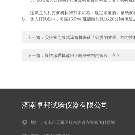
5、浆槽盖为短距离145度透明复合材料盖，便于实时观
这就是瓦利打浆机标准打浆流程：规定浓度的计量纸浆在飞刀
块，倒入打浆盆中，每隔15分钟(亚硫酸盐浆)或20分钟(硫
上一篇：
实验室连续式涂布机保证了镀膜的效果、均匀性
下一篇：
旋转涂膜机适用于哪些材料的镀膜工艺？
济南卓邦试验仪器有限公司
地址：济南市天桥区梓东大道齐鲁鑫茂科技城