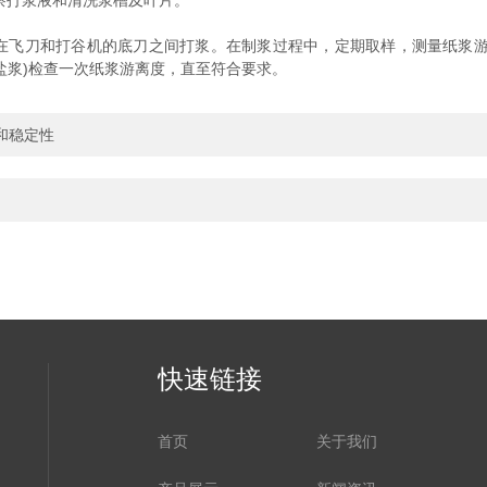
察打浆液和清洗浆槽及叶片。
和打谷机的底刀之间打浆。在制浆过程中，定期取样，测量纸浆游离度。
酸盐浆)检查一次纸浆游离度，直至符合要求。
和稳定性
快速链接
首页
关于我们