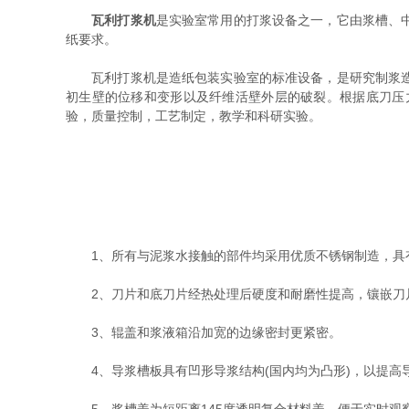
瓦利打浆机
是实验室常用的打浆设备之一，它由浆槽、
纸要求。
瓦利打浆机是造纸包装实验室的标准设备，是研究制浆造纸
初生壁的位移和变形以及纤维活壁外层的破裂。根据底刀压
验，质量控制，工艺制定，教学和科研实验。
1、所有与泥浆水接触的部件均采用优质不锈钢制造，具
2、刀片和底刀片经热处理后硬度和耐磨性提高，镶嵌刀
3、辊盖和浆液箱沿加宽的边缘密封更紧密。
4、导浆槽板具有凹形导浆结构(国内均为凸形)，以提高