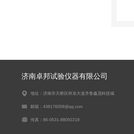
济南卓邦试验仪器有限公司
地址：济南市天桥区梓东大道齐鲁鑫茂科技城
邮箱：438176058@qq.com
传真：86-0531-88092218