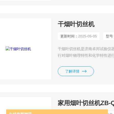
干烟叶切丝机
更新时间：
2025-05-05
型号
干烟叶切丝机是济南卓邦试验仪
行对烟叶物理特性和化学特性进
要用于从事烟叶调拨、配方开发
体积小、造型新颖美观、结构设
了解详情
全性高等特点。
家用烟叶切丝机ZB-