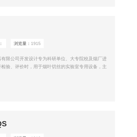
：
浏览量：
1915
器有限公司开发设计专为科研单位、大专院校及烟厂进
行检验、评价时，用于烟叶切丝的实验室专用设备，主
、卷烟工艺等而设计的小型取样切丝设备。该设备具有
计合理、噪音小、产量高、操作方便、切丝均匀使用安
QS