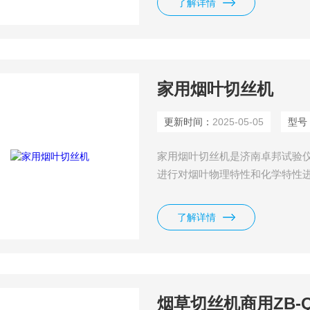
了解详情
匀使用安全性高等特点。
家用烟叶切丝机
更新时间：
2025-05-05
型号
家用烟叶切丝机是济南卓邦试验
进行对烟叶物理特性和化学特性
主要用于从事烟叶调拨、配方开
有体积小、造型新颖美观、结构
了解详情
安全性高等特点。
烟草切丝机商用ZB-