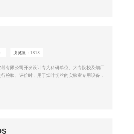
：
浏览量：
1813
仪器有限公司开发设计专为科研单位、大专院校及烟厂
进行检验、评价时，用于烟叶切丝的实验室专用设备，
发、卷烟工艺等而设计的小型取样切丝设备。该设备具
设计合理、噪音小、产量高、操作方便、切丝均匀使用
QS