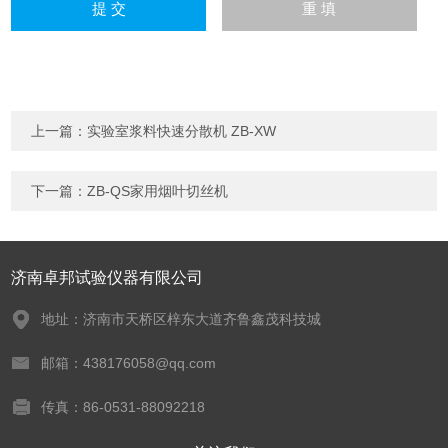
上一篇：
实验室浆料快速分散机 ZB-XW
下一篇：
ZB-QS家用烟叶切丝机
济南卓邦试验仪器有限公司
地址：济南市天桥区梓东大道齐鲁鑫茂科技城
邮箱：438176058@qq.com
传真：86-0531-88092218