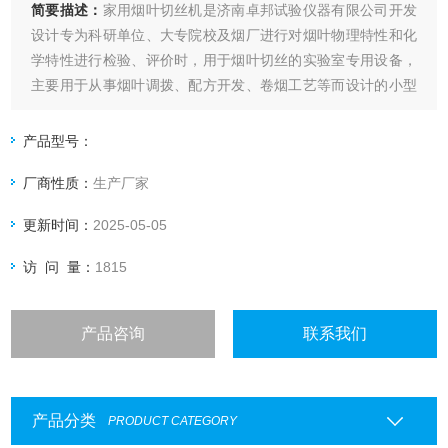
简要描述：
家用烟叶切丝机是济南卓邦试验仪器有限公司开发
设计专为科研单位、大专院校及烟厂进行对烟叶物理特性和化
学特性进行检验、评价时，用于烟叶切丝的实验室专用设备，
主要用于从事烟叶调拨、配方开发、卷烟工艺等而设计的小型
取样切丝设备。该设备具有体积小、造型新颖美观、结构设计
合理、噪音小、产量高、操作方便、切丝均匀使用安全性高等
产品型号：
特点。
厂商性质：
生产厂家
更新时间：
2025-05-05
访 问 量：
1815
产品咨询
联系我们
产品分类
PRODUCT CATEGORY