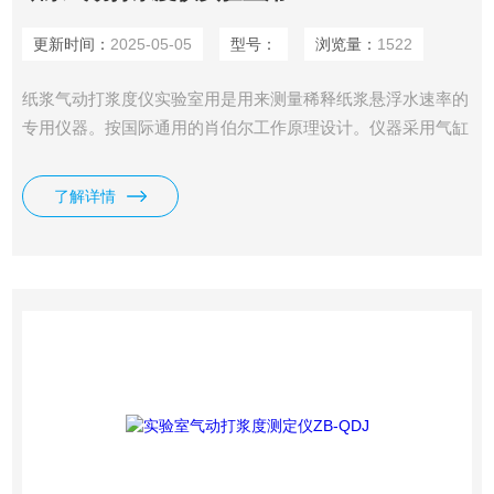
更新时间：
2025-05-05
型号：
浏览量：
1522
纸浆气动打浆度仪实验室用是用来测量稀释纸浆悬浮水速率的
专用仪器。按国际通用的肖伯尔工作原理设计。仪器采用气缸
结构，通过气压（水压）来控制仪器，调节上升速度。因此仪
器的操作非常简单。仪器采用弹簧预紧机构，使密封锤体的橡
了解详情
胶密封圈同滤水筒的底部紧密结合，增加了密封锤体的密封
性。ISO 5267-1《纸浆—滤水性能的测定—第1部分：肖伯尔
—瑞格勒法》GB/T 3332《纸浆 打浆度的测定（肖伯尔—瑞格
勒法