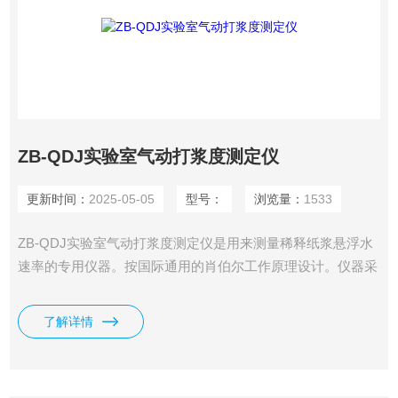
ZB-QDJ实验室气动打浆度测定仪
更新时间：
2025-05-05
型号：
浏览量：
1533
ZB-QDJ实验室气动打浆度测定仪是用来测量稀释纸浆悬浮水
速率的专用仪器。按国际通用的肖伯尔工作原理设计。仪器采
用气缸结构，通过气压（水压）来控制仪器，调节上升速度。
因此仪器的操作非常简单。仪器采用弹簧预紧机构，使密封锤
了解详情
体的橡胶密封圈同滤水筒的底部紧密结合，增加了密封锤体的
密封性。