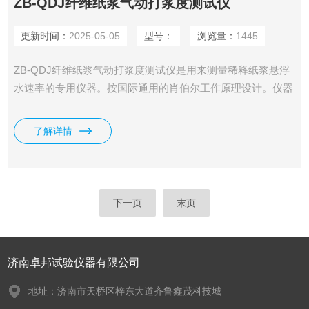
ZB-QDJ纤维纸浆气动打浆度测试仪
更新时间：
2025-05-05
型号：
浏览量：
1445
ZB-QDJ纤维纸浆气动打浆度测试仪是用来测量稀释纸浆悬浮
水速率的专用仪器。按国际通用的肖伯尔工作原理设计。仪器
采用气缸结构，通过气压（水压）来控制仪器，调节上升速
度。因此仪器的操作非常简单。仪器采用弹簧预紧机构，使密
了解详情
封锤体的橡胶密封圈同滤水筒的底部紧密结合，增加了密封锤
体的密封性。
下一页
末页
济南卓邦试验仪器有限公司
地址：济南市天桥区梓东大道齐鲁鑫茂科技城