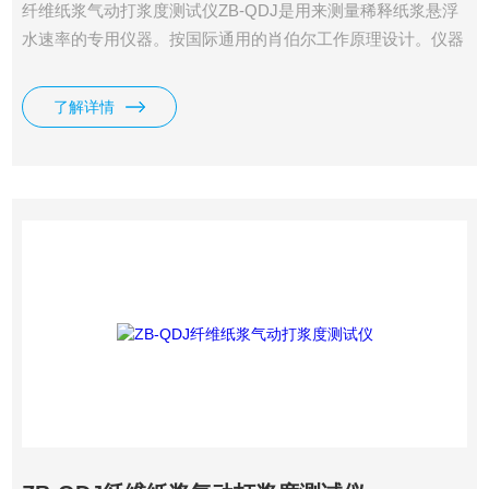
纤维纸浆气动打浆度测试仪ZB-QDJ是用来测量稀释纸浆悬浮
水速率的专用仪器。按国际通用的肖伯尔工作原理设计。仪器
采用气缸结构，通过气压（水压）来控制仪器，调节上升速
度。因此仪器的操作非常简单。仪器采用弹簧预紧机构，使密
了解详情
封锤体的橡胶密封圈同滤水筒的底部紧密结合，增加了密封锤
体的密封性。