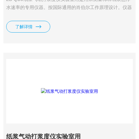
水速率的专用仪器。按国际通用的肖伯尔工作原理设计。仪器
采用气缸结构，通过气压（水压）来控制仪器，调节上升速
度。因此仪器的操作非常简单。仪器采用弹簧预紧机构，使密
了解详情
封锤体的橡胶密封圈同滤水筒的底部紧密结合，增加了密封锤
体的密封性。
纸浆气动打浆度仪实验室用