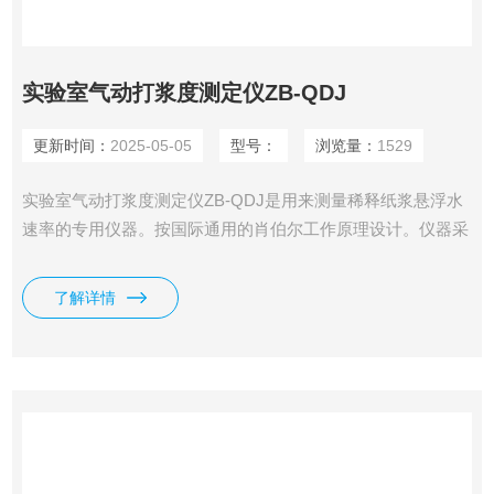
实验室气动打浆度测定仪ZB-QDJ
更新时间：
2025-05-05
型号：
浏览量：
1529
实验室气动打浆度测定仪ZB-QDJ是用来测量稀释纸浆悬浮水
速率的专用仪器。按国际通用的肖伯尔工作原理设计。仪器采
用气缸结构，通过气压（水压）来控制仪器，调节上升速度。
因此仪器的操作非常简单。仪器采用弹簧预紧机构，使密封锤
了解详情
体的橡胶密封圈同滤水筒的底部紧密结合，增加了密封锤体的
密封性。