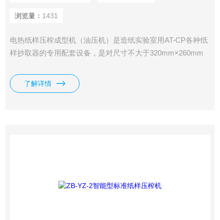
浏览量：
1431
电热纸样压榨成型机（油压机）是造纸实验室用AT-CP各种纸
样抄取器的专用配套设备，是对尺寸不大于320mm×260mm
的纸样进行热压榨的实验设备，可完成纸塑成型、人造板热压
成型等试验，考虑到分析实验要求的特殊性，保证实验数据的
了解详情
准确性和可靠性，整个液压系统采用专用油缸及专用高保压元
件，油泵停止工作后能长时间保持压力不变,因此开机时间
短，工作时间长，*。