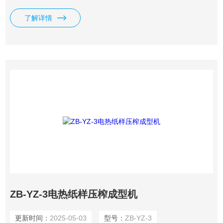
测定、普通压榨、高强压榨、平滑压榨、压光等实验，加入不
了解详情
同的网毯可完成各种网毯的压榨实验。
ZB-YZ-3电热纸样压榨成型机
更新时间：
2025-05-03
型号：
ZB-YZ-3