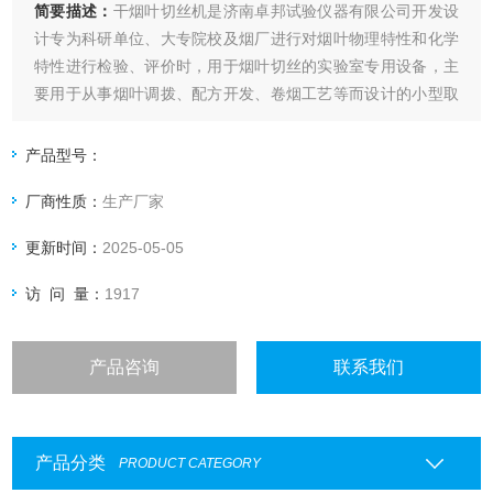
简要描述：
干烟叶切丝机是济南卓邦试验仪器有限公司开发设
计专为科研单位、大专院校及烟厂进行对烟叶物理特性和化学
特性进行检验、评价时，用于烟叶切丝的实验室专用设备，主
要用于从事烟叶调拨、配方开发、卷烟工艺等而设计的小型取
样切丝设备。该设备具有体积小、造型新颖美观、结构设计合
理、噪音小、产量高、操作方便、切丝均匀使用安全性高等特
产品型号：
点。
厂商性质：
生产厂家
更新时间：
2025-05-05
访 问 量：
1917
产品咨询
联系我们
产品分类
PRODUCT CATEGORY