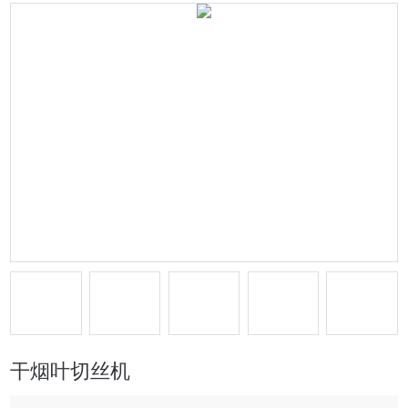
干烟叶切丝机