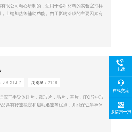
器有限公司精心研制的，适用于各种材料的实验室打样
附，上端加热等辅助功能。由于影响涂膜的主要因素有
压力等，因而由人工涂出的涂层经常出现不一致，尤其
了，这就给比较样板之间的测试结果带来了困难。本款
可调，涂布压力量化可调。从而在根本上解决了，手工
机
电话
：
ZB-XTJ-2
浏览量：
2148
在线交流
旋涂机适应于半导体硅片，载玻片，晶片，基片，ITO导电玻
产品具有转速稳定和启动迅速等优点，并能保证半导体
微信扫一扫
性。通常配无油真空泵一起使用。