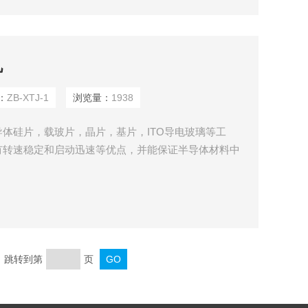
机
：
ZB-XTJ-1
浏览量：
1938
体硅片，载玻片，晶片，基片，ITO导电玻璃等工
有转速稳定和启动迅速等优点，并能保证半导体材料中
常配无油真空泵一起使用。
页 跳转到第
页