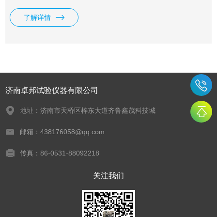
提拉高度、浸渍时间、镀膜次数（多次多层镀膜）、镀膜间隔
了解详情
时间均连续可调、精密控制。
济南卓邦试验仪器有限公司
地址：济南市天桥区梓东大道齐鲁鑫茂科技城
邮箱：438176058@qq.com
传真：86-0531-88092218
关注我们