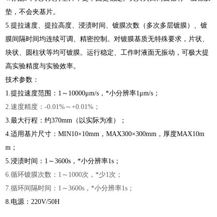
垫，不会夹基片。
5.提拉速度、提拉高度、浸渍时间、镀膜次数（多次多层镀膜）、镀
膜间隔时间均连续可调、精密控制。对镀膜基质无特殊要求，片状、
块状、圆柱状等均可镀膜。运行稳定、工作时液面无振动，可极大提
高实验精度与实验效率。
技术参数：
1.提拉速度范围：1～10000μm/s，*小分辨率1μm/s；
2.速度精度：-0.01%～+0.01%；
3.最大行程：约370mm（以实际为准）；
4.适用基片尺寸：MIN10×10mm，MAX300×300mm，厚度MAX10m
m；
5.浸渍时间：1～3600s，*小分辨率1s；
6.循环镀膜次数：1～1000次，*少1次；
7.循环间隔时间：1～3600s，*小分辨率1s；
8.电源：220V/50H