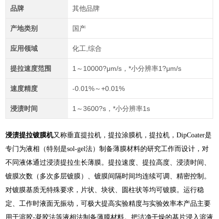
品牌
其他品牌
产地类别
国产
应用领域
化工,综合
提拉速度范围
1～10000?μm/s，*小分辨率1?μm/s
速度精度
-0.01%～+0.01%
浸渍时间
1～3600?s，*小分辨率1s
浸渍提拉镀膜机
又称垂直提拉机，提拉涂膜机，提拉机，DipCoater是
专门为液相（特别是sol-gel法）制备薄膜材料的研究工作而设计，对
不同液体通过浸渍提拉生长薄膜。提拉速度、提拉高度、浸渍时间、
镀膜次数（多次多层镀膜）、镀膜间隔时间均连续可调、精密控制。
对镀膜基质无特殊要求，片状、块状、圆柱状等均可镀膜。运行稳
定、工作时液面无振动，可极大提高实验精度与实验效率本产品主要
用于溶胶-凝胶法等液相法制备薄膜材料。把洁净干燥的基片浸入溶液