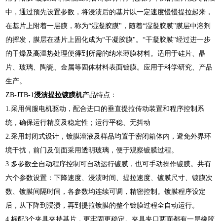
中，通过预先设置参数，将浸渍后的基片以一定速度慢慢提拉起来，
在基片上附着一层膜，称为“湿凝胶膜"，随着“湿凝胶膜"膜层中溶剂
的挥发，膜层在基片上固化成为“干凝胶膜"。“干凝胶膜"经过进一步
的干燥及高温热处理便得到所需的纳米薄膜材料。适用于硅片、晶
片、玻璃、陶瓷、金属等固体材料表面镀膜。应用于科学研究、产品
生产。
ZB-JTB-1
浸渍提拉镀膜机
产品特点：
1.采用伺服电机驱动，配合进口的垂直提拉传动装置和程序控制系
统，确保运行精度及稳定性；运行平稳、无抖动
2.采用封闭式设计，镀膜溶液及样品均置于密闭箱体内，避免外界环
境干扰，前门及侧面采用透明玻璃，便于观察镀膜过程。
3.多参数全自动程序控制可自动运行镀膜，也可手动操作镀膜。共有
六个参数设置：下降速度、浸渍时间、提拉速度、镀膜尺寸、镀膜次
数、镀膜间隔时间，各参数均连续可调，精密控制。镀膜程序设定
后，从下降到浸渍，再到提拉镀膜的整个镀膜过程全自动运行。
4.标配3个夹具夹持基片，更牢固更稳定。夹具夹口两面都有一层橡胶