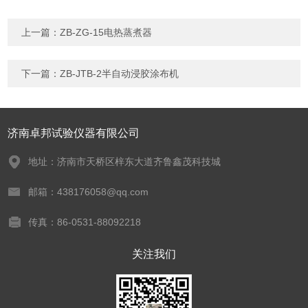
上一篇：
ZB-ZG-15电热蒸煮器
下一篇：
ZB-JTB-2半自动浸胶涂布机
济南卓邦试验仪器有限公司
地址：济南市天桥区梓东大道齐鲁鑫茂科技城
邮箱：438176058@qq.com
传真：86-0531-88092218
关注我们