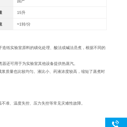
国产
量
15升
速
≈1转/分
于造纸实验室原料的磺化处理、酸法或碱法烝煮，根据不同的
煮器还可用于为实验室其他设备提供热蒸汽。
成浆质量也比较均匀。液比小、药液浓度较高，缩短了蒸煮时
温不准、温度失控、压力失控等常见灾难性故障。