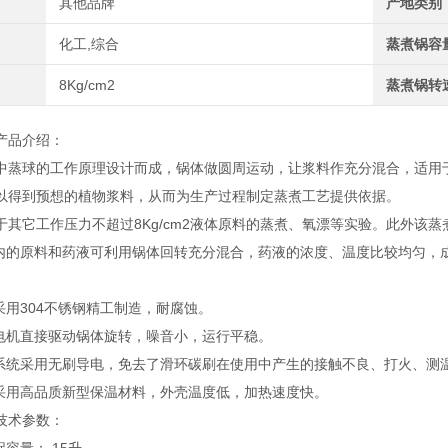
其他品牌
产地类别
化工,综合
蒸煮锅容
8Kg/cm2
蒸煮锅转
产品介绍：
中蒸球的工作原理设计而成，锅体做圆周运动，让浆料作充分混合，适用
以得到预想的植物浆料，从而为生产过程制定蒸煮工艺提供依据。
它工作压力不超过8Kg/cm2液体原料的蒸煮、氧漂等实验。此外该蒸
的原料和药液可利用锅体回转充分混合，药液的浓度、温度比较均匀，
用304不锈钢精工制造，耐腐蚀。
机直接驱动锅体旋转，噪音小，运行平稳。
统采用无刷导电，免去了滑环碳刷在使用中产生的接触不良、打火、测
用高品质新型保温材料，外壳温度低，加热速度快。
技术参数：