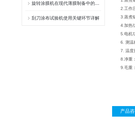
1.蒸煮锅
旋转涂膜机在现代薄膜制备中的应用
2.工作压力
3.蒸煮锅
刮刀涂布试验机使用关键环节详解
4.加热功率
5.电机功
6. 测温精
7. 温度控
8.净重：1
9.毛重：1
产品咨