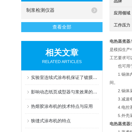
品牌
制浆检测仪器
应用领域
工作压力
查看全部
电热蒸煮器
是模拟生产
相关文章
工艺要求可
RELATED ARTICLES
也可用于其
1.锅体内
实验室连续式涂布机保证了镀膜的效果、均匀性和稳定性
间。
2.锅体采
影响动态纸页成型器匀浆效果的因素有哪些？
3.减速电
热熔胶涂布机的技术特点与应用
4.电控系
5.外壳采
狭缝式涂布机的特点
电热蒸煮器