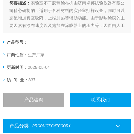
简要描述：
实验室不干胶带涂布机由济南卓邦试验仪器有限公
司精心研制的，适用于各种材料的实验室打样设备，同时可以
选配增加真空吸附，上端加热等辅助功能。由于影响涂膜的主
要因素有涂布速度以及施加在涂膜器上的压力等，因而由人工
涂出的涂层经常出现不一致，尤其是不同人之间产生的差异就
更大了，这就给比较样板之间的测试结果带来了困难。本款涂
产品型号：
布试验机自动涂布，涂布速度可调，涂布压力量化可调。从而
厂商性质：
生产厂家
在根本上解决了，手工涂布的缺点。
更新时间：
2025-05-04
访 问 量：
837
产品咨询
联系我们
产品分类
PRODUCT CATEGORY