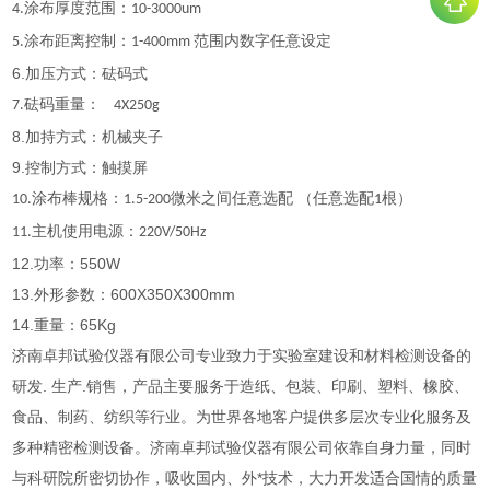
涂布厚度范围：
4.
10-3000um
涂布距离控制：
范围内数字任意设定
5.
1-400mm
6.加压方式：砝码式
砝码重量：
7.
4X250g
8.加持方式：机械夹子
9.控制方式：触摸屏
涂布棒规格：
微米之间任意选配 （任意选配
根）
10.
1.5-200
1
主机使用电源：
11.
220V/50Hz
12.功率：550W
13.外形参数：600X350X300mm
14.
重量：
65Kg
济南卓邦试验仪器有限公司专业致力于实验室建设和材料检测设备的
研发. 生产.销售，产品主要服务于造纸、包装、印刷、塑料、橡胶、
食品、制药、纺织等行业。为世界各地客户提供多层次专业化服务及
多种精密检测设备。济南卓邦试验仪器有限公司依靠自身力量，同时
与科研院所密切协作，吸收国内、外*技术，大力开发适合国情的质量