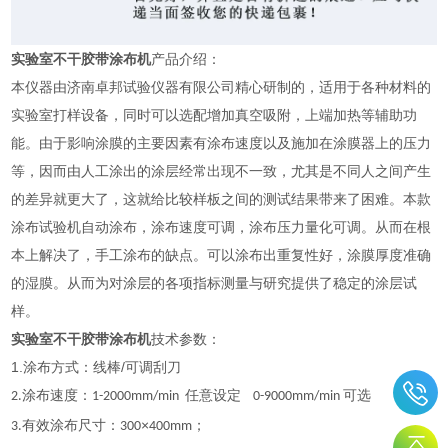
实验室不干胶带涂布机
产品介绍：
本仪器由济南卓邦试验仪器有限公司精心研制的，适用于各种材料的
实验室打样设备，同时可以选配增加真空吸附，上端加热等辅助功
能。由于影响涂膜的主要因素有涂布速度以及施加在涂膜器上的压力
等，因而由人工涂出的涂层经常出现不一致，尤其是不同人之间产生
的差异就更大了，这就给比较样板之间的测试结果带来了困难。本款
涂布试验机自动涂布，涂布速度可调，涂布压力量化可调。从而在根
本上解决了，手工涂布的缺点。可以涂布出重复性好，涂膜厚度准确
的湿膜。从而为对涂层的各项指标测量与研究提供了稳定的涂层试
样。
实验室不干胶带涂布机
技术参数：
1.涂布方式：线棒/可调刮刀
涂布速度：
任意设定
可选
2.
1-2000mm/min
0-9000mm/min
有效涂布尺寸：
×
；
3.
300
400mm