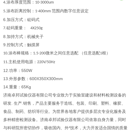
涂布厚度范围：
4.
10-3000um
涂布距离控制：
范围内数字任意设定
5.
1-400mm
6.加压方式：砝码式
砝码重量：
7.
4X250g
8.加持方式：机械夹子
9.
控制方式：触摸屏
涂布棒规格：
微米之间任意选配 （任意选配
根）
10.
1.5-200
1
主机使用电源：
11.
220V/50Hz
12.功率：550W
13.外形参数：600X350X300mm
14.
重量：
65Kg
济南卓邦试验仪器有限公司专业致力于实验室建设和材料检测设备的
研发. 生产.销售，产品主要服务于造纸、包装、印刷、塑料、橡胶、
食品、制药、纺织等行业。为世界各地客户提供多层次专业化服务及
多种精密检测设备。济南卓邦试验仪器有限公司依靠自身力量，同时
与科研院所密切协作，吸收国内、外*技术，大力开发适合国情的质量