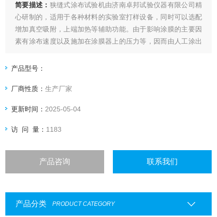
简要描述：
狭缝式涂布试验机由济南卓邦试验仪器有限公司精
心研制的，适用于各种材料的实验室打样设备，同时可以选配
增加真空吸附，上端加热等辅助功能。由于影响涂膜的主要因
素有涂布速度以及施加在涂膜器上的压力等，因而由人工涂出
的涂层经常出现不一致，尤其是不同人之间产生的差异就更大
了，这就给比较样板之间的测试结果带来了困难。本款涂布试
产品型号：
验机自动涂布，涂布速度可调，涂布压力量化可调。
厂商性质：
生产厂家
更新时间：
2025-05-04
访 问 量：
1183
产品咨询
联系我们
产品分类
PRODUCT CATEGORY