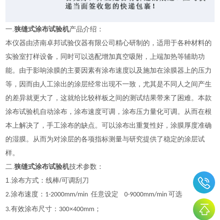
一.
狭缝式涂布试验机
产品介绍：
本仪器由济南卓邦试验仪器有限公司精心研制的，适用于各种材料的
实验室打样设备，同时可以选配增加真空吸附，上端加热等辅助功
能。
由于影响涂膜的主要因素有涂布速度以及施加在涂膜器上的压力
等，因而由人工涂出的涂层经常出现不一致，尤其是不同人之间产生
的差异就更大了，这就给比较样板之间的测试结果带来了困难。本款
涂布试验机自动涂布，涂布速度可调，涂布压力量化可调。从而在根
本上解决了，手工涂布的缺点。可以涂布出重复性好，涂膜厚度准确
的湿膜。从而为对涂层的各项指标测量与研究提供了稳定的涂层试
样。
二.
狭缝式涂布试验机
技术参数：
1.涂布方式：线棒/可调刮刀
涂布速度：
任意设定
可选
2.
1-2000mm/min
0-9000mm/min
有效涂布尺寸：
×
；
3.
300
400mm