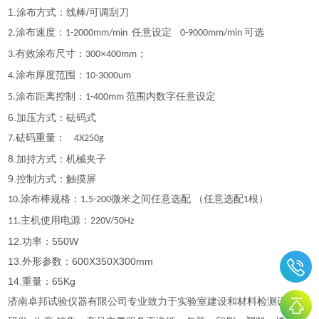
1.涂布方式：线棒/可调刮刀
涂布速度：
任意设定
可选
2.
1-2000mm/min
0-9000mm/min
有效涂布尺寸：
×
；
3.
300
400mm
涂布厚度范围：
4.
10-3000um
涂布距离控制：
范围内数字任意设定
5.
1-400mm
6.加压方式：砝码式
砝码重量：
7.
4X250g
8.加持方式：机械夹子
9.控制方式：触摸屏
涂布棒规格：
微米之间任意选配 （任意选配
根）
10.
1.5-200
1
主机使用电源：
11.
220V/50Hz
12.功率：550W
13.外形参数：600X350X300mm
14.重量：65Kg
济南卓邦试验仪器有限公司专业致力于实验室建设和材料检测设备的