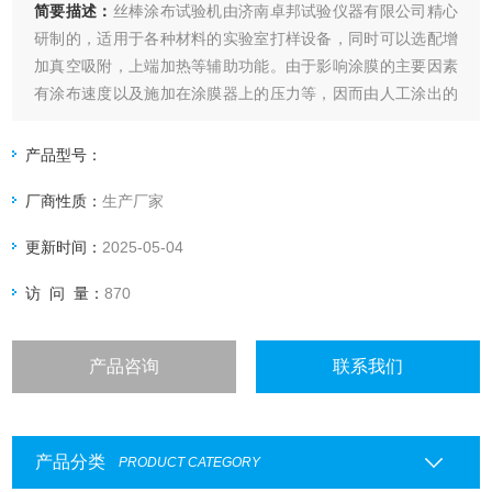
简要描述：
丝棒涂布试验机由济南卓邦试验仪器有限公司精心
研制的，适用于各种材料的实验室打样设备，同时可以选配增
加真空吸附，上端加热等辅助功能。由于影响涂膜的主要因素
有涂布速度以及施加在涂膜器上的压力等，因而由人工涂出的
涂层经常出现不一致，尤其是不同人之间产生的差异就更大
了，这就给比较样板之间的测试结果带来了困难。本款涂布试
产品型号：
验机自动涂布，涂布速度可调，涂布压力量化可调。从而在根
厂商性质：
生产厂家
本上解决了，手工涂布的缺点。
更新时间：
2025-05-04
访 问 量：
870
产品咨询
联系我们
产品分类
PRODUCT CATEGORY