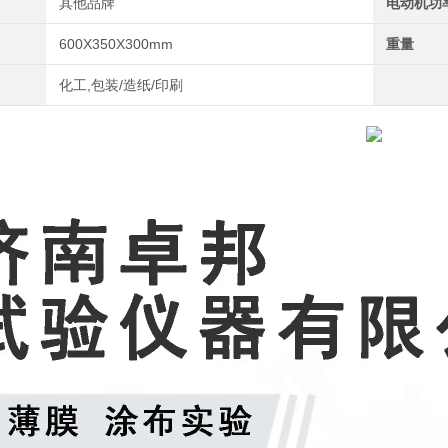
其他品牌
电动机功
600X350X300mm
重量
化工,包装/造纸/印刷