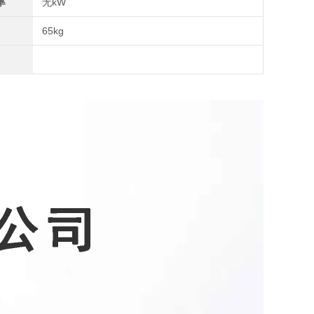
率
无kW
65kg