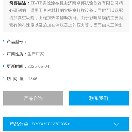
简要描述：
ZB-TB实验涂布机由济南卓邦试验仪器有限公司精
心研制的，适用于各种材料的实验室打样设备，同时可以选配
增加真空吸附，上端加热等辅助功能。由于影响涂膜的主要因
素有涂布速度以及施加在涂膜器上的压力等，因而由人工涂出
的涂层经常出现不一致，尤其是不同人之间产生的差异就更大
了，这就给比较样板之间的测试结果带来了困难。本款涂布试
产品型号：
验机自动涂布，涂布速度可调，涂布压力量化可调。
厂商性质：
生产厂家
更新时间：
2025-05-04
访 问 量：
1846
产品咨询
联系我们
产品分类
PRODUCT CATEGORY