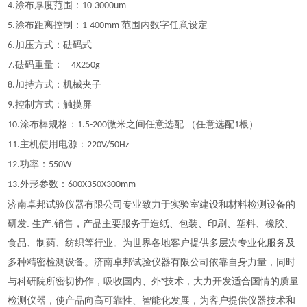
涂布厚度范围：
4
.
10
-
3000um
涂布距离控制：
范围内数字任意设定
5
.
1-
4
00mm
加压方式：砝码式
6.
砝码重量：
7
.
4X250g
加持方式：机械夹子
8.
控制方式：触摸屏
9.
涂布棒规格：
微米之间任意选配 （任意选配
根）
10
.
1.5
-200
1
主机使用电源：
1
1
.
220V/50Hz
功率：
12.
550W
外形参数：
13.
600X350X300mm
济南卓邦试验仪器有限公司专业致力于实验室建设和材料检测设备的
研发. 生产.销售，产品主要服务于造纸、包装、印刷、塑料、橡胶、
食品、制药、纺织等行业。为世界各地客户提供多层次专业化服务及
多种精密检测设备。济南卓邦试验仪器有限公司依靠自身力量，同时
与科研院所密切协作，吸收国内、外*技术，大力开发适合国情的质量
检测仪器，使产品向高可靠性、智能化发展，为客户提供仪器技术和