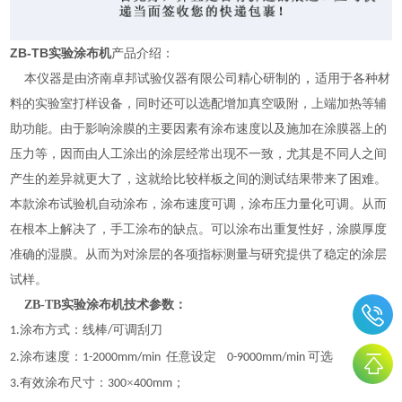
ZB-TB实验涂布机
产品介绍：
，
本仪器是由济南卓邦试验仪器有限公司精心研制的
适用于各种材
料的实验室打样设备，同时还可以选配增加真空吸附，上端加热等辅
助功能。由于影响涂膜的主要因素有
涂布速度以及施加在涂膜器上的
压力等，因而由人工涂出的涂层经常出现不一致，尤其是不同人之间
产生的差异就更大了，这就给比较样板之间的测试结果带来了困难。
本款涂布试验机自动涂布，涂布速度可调，涂布压力量化可调
。
从而
在根本上解决了，手工涂布的缺点。可以涂布出重复性好，涂膜厚度
准确的湿膜。从而为对涂层的各项指标测量与研究提供了稳定的涂层
试样。
ZB-TB实验涂布机技术参数：
涂布方式：线棒
可调刮刀
1
.
/
涂布速度：
任意设定
可选
2
.
1-200
0
mm/min
0-9000mm/min
有效涂布尺寸：
×
；
3
.
300
400mm