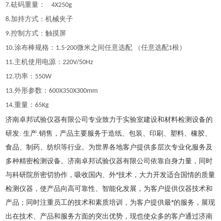
砝码重量：
7
.
4X250g
加持方式：机械夹子
8.
控制方式：触摸屏
9.
涂布棒规格：
微米之间任意选配 （任意选配
根）
10
.
1.5
-200
1
主机使用电源：
1
1
.
220V/50Hz
功率：
12.
550W
外形参数：
13.
600X350X300mm
重量：
14.
65Kg
济南卓邦试验仪器有限公司专业致力于实验室建设和材料检测设备的
研发. 生产.销售，产品主要服务于造纸、包装、印刷、塑料、橡胶、
食品、制药、纺织等行业。为世界各地客户提供多层次专业化服务及
多种精密检测设备。济南卓邦试验仪器有限公司依靠自身力量，同时
与科研院所密切协作，吸收国内、外*技术，大力开发适合国情的质量
检测仪器，使产品向高可靠性、智能化发展，为客户提供仪器技术和
产品；同时注重员工的技术和素质培训，为客户提供最*的服务，展现
出在技术、产品和服务方面的突出优势，现也使众多的客户通过济南