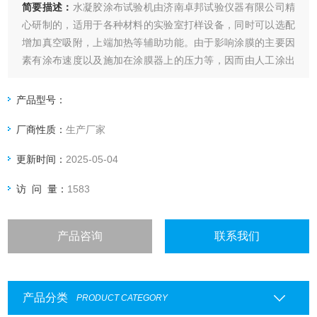
简要描述：
水凝胶涂布试验机由济南卓邦试验仪器有限公司精
心研制的，适用于各种材料的实验室打样设备，同时可以选配
增加真空吸附，上端加热等辅助功能。由于影响涂膜的主要因
素有涂布速度以及施加在涂膜器上的压力等，因而由人工涂出
的涂层经常出现不一致，尤其是不同人之间产生的差异就更大
了，这就给比较样板之间的测试结果带来了困难。本款涂布试
产品型号：
验机自动涂布，涂布速度可调，涂布压力量化可调。
厂商性质：
生产厂家
更新时间：
2025-05-04
访 问 量：
1583
产品咨询
联系我们
产品分类
PRODUCT CATEGORY