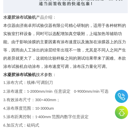
水凝胶涂布试验机
产品介绍：
本仪器由济南卓邦试验仪器有限公司精心研制的，适用于各种材料的
实验室打样设备，同时可以选配增加真空吸附，上端加热等辅助功
能。由于影响涂膜的主要因素有涂布速度以及施加在涂膜器上的压力
等，因而由人工涂出的涂层经常出现不一致，尤其是不同人之间产生
的差异就更大了，这就给比较样板之间的测试结果带来了困难。本款
涂布试验机自动涂布，涂布速度可调，涂布压力量化可调。
水凝胶涂布试验机
技术参数：
涂布方式：线棒
可调刮刀
1
.
/
涂布速度：
任意设定
可选
2
.
1-200
0
mm/min
0-9000mm/min
有效涂布尺寸：
×
；
3
.
300
400mm
涂布厚度范围：
4
.
10
-
3000um
涂布距离控制：
范围内数字任意设定
5
.
1-
4
00mm
加压方式：砝码式
6.