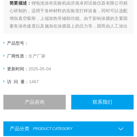
简要描述：
锂电池涂布实验机由济南卓邦试验仪器有限公司精
心研制的，适用于各种材料的实验室打样设备，同时可以选配
增加真空吸附，上端加热等辅助功能。由于影响涂膜的主要因
素有涂布速度以及施加在涂膜器上的压力等，因而由人工涂出
的涂层经常出现不一致，尤其是不同人之间产生的差异就更大
了，这就给比较样板之间的测试结果带来了困难。本款涂布试
产品型号：
验机自动涂布，涂布速度可调，涂布压力量化可调。
厂商性质：
生产厂家
更新时间：
2025-05-04
访 问 量：
1467
产品咨询
联系我们
产品分类
PRODUCT CATEGORY