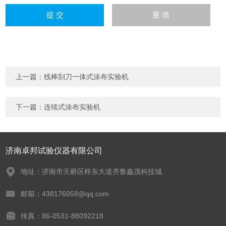
上一篇：
线棒刮刀一体式涂布实验机
下一篇：
连续式涂布实验机
济南卓邦试验仪器有限公司
地址：济南市天桥区梓东大道齐鲁鑫茂科技城
邮箱：438176058@qq.com
传真：86-0531-88092218