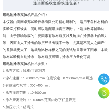
锂电池涂布实验机
产品介绍：
本仪器
由济南卓邦试验仪器有限公司精心研制的，适用于各种材料的
实验室打样设备，同时可以选配增加真空吸附，上端加热等辅助功
能。由于影响涂膜的主要因素有涂布速度以及施加在涂膜器上的压力
等，因而由人工涂出的涂层经常出现不一致，尤其是不同人之间产生
的差异就更大了，这就给比较样板之间的测试结果带来了困难。本款
涂布试验机自动涂布，涂布速度可调，涂布压力量化可调。
锂电池涂布实验机
技术参数：
涂布方式：线棒
可调刮刀
1
.
/
涂布速度：
任意设定
可选
2
.
1-200
0
mm/min
0-9000mm/min
有效涂布尺寸：
×
；
3
.
300
400mm
涂布厚度范围：
4
.
10
-
3000um
涂布距离控制：
范围内数字任意设定
5
.
1-
4
00mm
加压方式：砝码式
6.