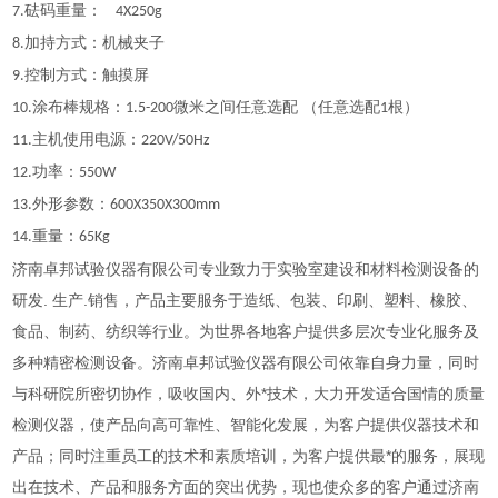
砝码重量：
7
.
4X250g
加持方式：机械夹子
8.
控制方式：触摸屏
9.
涂布棒规格：
微米之间任意选配 （任意选配
根）
10
.
1.5
-200
1
主机使用电源：
1
1
.
220V/50Hz
功率：
12.
550W
外形参数：
13.
600X350X300mm
重量：
14.
65Kg
济南卓邦试验仪器有限公司专业致力于实验室建设和材料检测设备的
研发. 生产.销售，产品主要服务于造纸、包装、印刷、塑料、橡胶、
食品、制药、纺织等行业。为世界各地客户提供多层次专业化服务及
多种精密检测设备。济南卓邦试验仪器有限公司依靠自身力量，同时
与科研院所密切协作，吸收国内、外*技术，大力开发适合国情的质量
检测仪器，使产品向高可靠性、智能化发展，为客户提供仪器技术和
产品；同时注重员工的技术和素质培训，为客户提供最*的服务，展现
出在技术、产品和服务方面的突出优势，现也使众多的客户通过济南