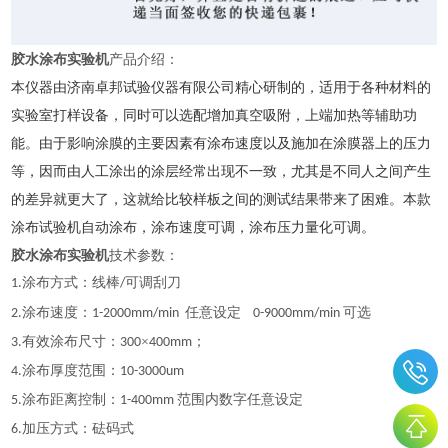
胶水涂布实验机
产品介绍：
本仪器
由济南卓邦试验仪器有限公司精心研制的，适用于各种材料的
实验室打样设备，同时可以选配增加真空吸附，上端加热等辅助功
能。由于影响涂膜的主要因素有涂布速度以及施加在涂膜器上的压力
等，因而由人工涂出的涂层经常出现不一致，尤其是不同人之间产生
的差异就更大了，这就给比较样板之间的测试结果带来了困难。本款
涂布试验机自动涂布，涂布速度可调，涂布压力量化可调。
胶水涂布实验机
技术参数：
涂布方式：线棒
可调刮刀
1
.
/
涂布速度：
任意设定
可选
2
.
1-200
0
mm/min
0-9000mm/min
有效涂布尺寸：
×
；
3
.
300
400mm
涂布厚度范围：
4
.
10
-
3000um
涂布距离控制：
范围内数字任意设定
5
.
1-
4
00mm
加压方式：砝码式
6.