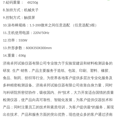
砝码重量：
7
.
4X250g
加持方式：机械夹子
8.
控制方式：触摸屏
9.
涂布棒规格：
微米之间任意选配 （任意选配
根）
10
.
1.5
-200
1
主机使用电源：
1
1
.
220V/50Hz
功率：
12.
550W
外形参数：
13.
600X350X300mm
重量：
14.
65Kg
济南卓邦试验仪器有限公司专业致力于实验室建设和材料检测设备的
研发. 生产.销售，产品主要服务于造纸、包装、印刷、塑料、橡胶、
食品、制药、纺织等行业。为世界各地客户提供多层次专业化服务及
多种精密检测设备。济南卓邦试验仪器有限公司依靠自身力量，同时
与科研院所密切协作，吸收国内、外*技术，大力开发适合国情的质量
检测仪器，使产品向高可靠性、智能化发展，为客户提供仪器技术和
产品；同时注重员工的技术和素质培训，为客户提供最*的服务，展现
出在技术、产品和服务方面的突出优势，现也使众多的客户通过济南