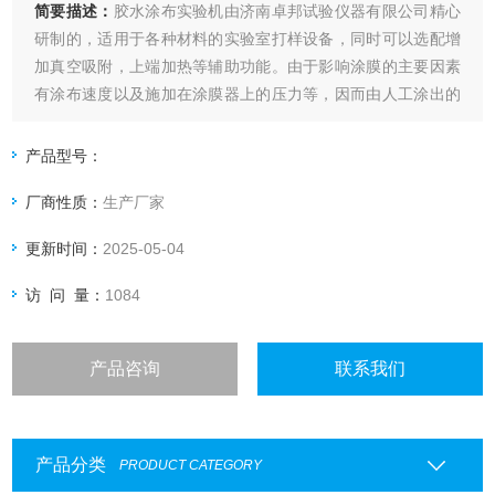
简要描述：
胶水涂布实验机由济南卓邦试验仪器有限公司精心
研制的，适用于各种材料的实验室打样设备，同时可以选配增
加真空吸附，上端加热等辅助功能。由于影响涂膜的主要因素
有涂布速度以及施加在涂膜器上的压力等，因而由人工涂出的
涂层经常出现不一致，尤其是不同人之间产生的差异就更大
了，这就给比较样板之间的测试结果带来了困难。本款涂布试
产品型号：
验机自动涂布，涂布速度可调，涂布压力量化可调。
厂商性质：
生产厂家
更新时间：
2025-05-04
访 问 量：
1084
产品咨询
联系我们
产品分类
PRODUCT CATEGORY