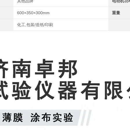
其他品牌
电动机功
600×350×300mm
重量
化工,包装/造纸/印刷