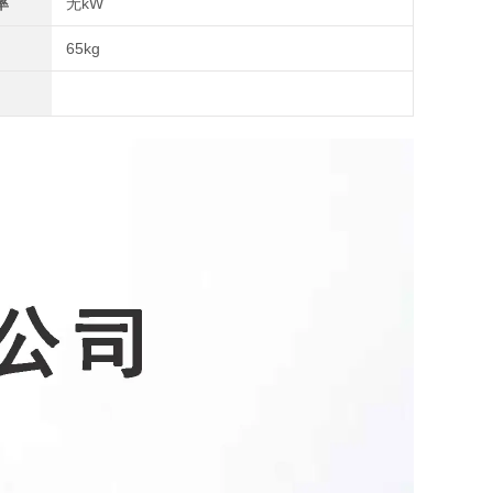
率
无kW
65kg