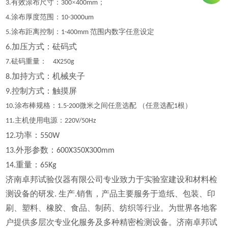
有效涂布尺寸：
×
；
3.
300
400mm
涂布厚度范围：
4.
10-3000um
涂布距离控制：
范围内数字任意设定
5.
1-400mm
加压方式：砝码式
6.
砝码重量：
7.
4X250g
加持方式：机械夹子
8.
控制方式：触摸屏
9.
涂布棒规格：
微米之间任意选配 （任意选配
根）
10.
1.5-200
1
主机使用电源：
11.
220V/50Hz
功率：
12.
550W
外形参数：
13.
600X350X300mm
重量：
14.
65Kg
济南卓邦试验仪器有限公司专业致力于实验室建设和材料检
测设备的研发. 生产.销售，产品主要服务于造纸、包装、印
刷、塑料、橡胶、食品、制药、纺织等行业。为世界各地客
户提供多层次专业化服务及多种精密检测设备。济南卓邦试