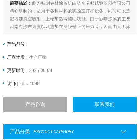
简要描述：
刮刀贴剂卷材涂膜机由济南卓邦试验仪器有限公司
精心研制的，适用于各种材料的实验室打样设备，同时可以选
配增加真空吸附，上端加热等辅助功能。由于影响涂膜的主要
因素有涂布速度以及施加在涂膜器上的压力等，因而由人工涂
出的涂层经常出现不一致，尤其是不同人之间产生的差异就更
大了，这就给比较样板之间的测试结果带来了困难。本款涂布
产品型号：
试验机自动涂布，涂布速度可调，涂布压力量化可调。从而在
厂商性质：
生产厂家
根本上解决了，手工涂布的缺点。
更新时间：
2025-05-04
访 问 量：
1048
产品咨询
联系我们
产品分类
PRODUCT CATEGORY