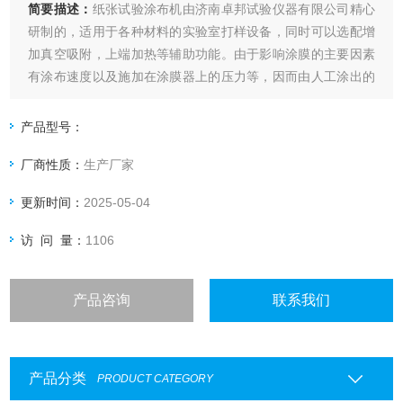
简要描述：
纸张试验涂布机由济南卓邦试验仪器有限公司精心
研制的，适用于各种材料的实验室打样设备，同时可以选配增
加真空吸附，上端加热等辅助功能。由于影响涂膜的主要因素
有涂布速度以及施加在涂膜器上的压力等，因而由人工涂出的
涂层经常出现不一致，尤其是不同人之间产生的差异就更大
了，这就给比较样板之间的测试结果带来了困难。本款涂布试
产品型号：
验机自动涂布，涂布速度可调，涂布压力量化可调。
厂商性质：
生产厂家
更新时间：
2025-05-04
访 问 量：
1106
产品咨询
联系我们
产品分类
PRODUCT CATEGORY