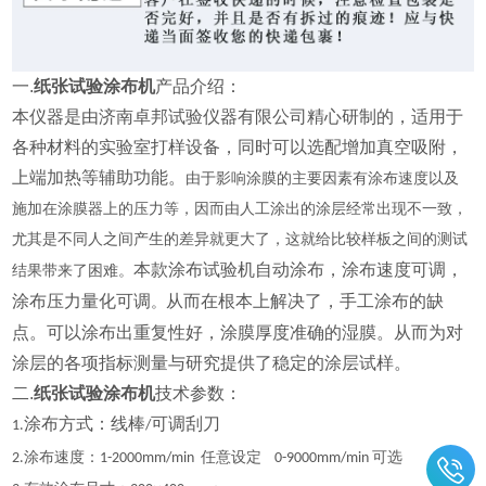
一.
纸张试验涂布机
产品介绍：
本仪器是
由济南卓邦试验仪器有限公司精心研制的，
适用于
各种材料的实验室打样设备，同时可以选配增加真空吸附，
上端加热等辅助功能
。
由于影响涂膜的主要因素有涂布速度以及
施加在涂膜器上的压力等，因而由人工涂出的涂层经常出现不一致，
尤其是不同人之间产生的差异就更大了，这就给比较样板之间的测试
本款涂布试验机自动涂布，涂布速度可调，
结果带来了困难。
涂布压力量化可调
从而在根本上解决了，手工涂布的缺
。
点。可以涂布出重复性好，涂膜厚度准确的湿膜。从而为对
涂层的各项指标测量与研究提供了稳定的涂层试样。
二.
纸张试验涂布机
技术参数：
涂布方式：线棒
可调刮刀
1
.
/
涂布速度：
任意设定
可选
2
.
1-200
0
mm/min
0-9000mm/min