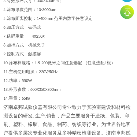
有效涂布尺寸：
×
；
3
.
300
400mm
涂布厚度范围：
4
.
10
-
3000um
涂布距离控制：
范围内数字任意设定
5
.
1-
4
00mm
加压方式：砝码式
6.
砝码重量：
7
.
4X250g
加持方式：机械夹子
8.
控制方式：触摸屏
9.
涂布棒规格：
微米之间任意选配 （任意选配
根）
10
.
1.5
-200
1
主机使用电源：
1
1
.
220V/50Hz
功率：
12.
550W
外形参数：
13.
600X350X300mm
重量：
14.
65Kg
济南卓邦试验仪器有限公司专业致力于实验室建设和材料检
测设备的研发. 生产.销售，产品主要服务于造纸、包装、印
刷、塑料、橡胶、食品、制药、纺织等行业。为世界各地客
户提供多层次专业化服务及多种精密检测设备。济南卓邦试