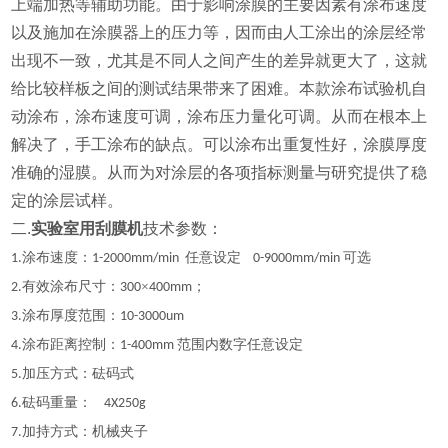
上端加热等辅助功能。
由于影响涂膜的主要因素有涂布速度
以及施加在涂膜器上的压力等，因而由人工涂出的涂层经常
出现不一致，尤其是不同人之间产生的差异就更大了，这就
给比较样板之间的测试结果带来了困难。
本款涂布试验机自
动涂布，涂布速度可调，涂布压力量化可调
。
从而在根本上
解决了，手工涂布的缺点。可以涂布出重复性好，涂膜厚度
准确的湿膜。从而为对涂层的各项指标测量与研究提供了稳
定的涂层试样。
二.
实验室用刮膜机
技术参数：
涂布速度：
任意设定
可选
1.
1-200
0
mm/min
0-9000mm/min
有效涂布尺寸：
×
；
2.
300
400mm
涂布厚度范围：
3.
10
-
3000um
涂布距离控制：
范围内数字任意设定
4
.
1-
4
00mm
加压方式：砝码式
5.
砝码重量：
6
.
4X250g
加持方式：机械夹子
7.