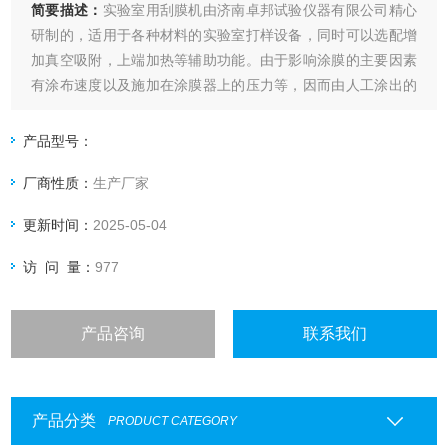
简要描述：
实验室用刮膜机由济南卓邦试验仪器有限公司精心
研制的，适用于各种材料的实验室打样设备，同时可以选配增
加真空吸附，上端加热等辅助功能。由于影响涂膜的主要因素
有涂布速度以及施加在涂膜器上的压力等，因而由人工涂出的
涂层经常出现不一致，尤其是不同人之间产生的差异就更大
了，这就给比较样板之间的测试结果带来了困难。本款涂布试
产品型号：
验机自动涂布，涂布速度可调，涂布压力量化可调。从而在根
厂商性质：
生产厂家
本上解决了，手工涂布的缺点。
更新时间：
2025-05-04
访 问 量：
977
产品咨询
联系我们
产品分类
PRODUCT CATEGORY