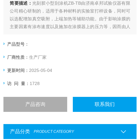
简要描述：
光刻胶小型刮涂机ZB-TB由济南卓邦试验仪器有限
公司精心研制的，适用于各种材料的实验室打样设备，同时可
以选配增加真空吸附，上端加热等辅助功能。由于影响涂膜的
主要因素有涂布速度以及施加在涂膜器上的压力等，因而由人
工涂出的涂层经常出现不一致，尤其是不同人之间产生的差异
就更大了，这就给比较样板之间的测试结果带来了困难。本款
产品型号：
涂布试验机自动涂布，涂布速度可调，涂布压力量化可调。
厂商性质：
生产厂家
更新时间：
2025-05-04
访 问 量：
1728
产品咨询
联系我们
产品分类
PRODUCT CATEGORY