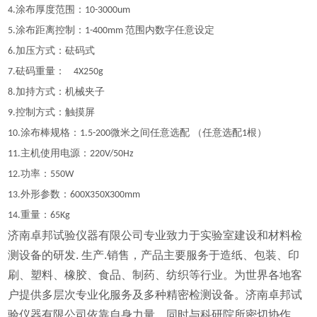
涂布厚度范围：
4
.
10
-
3000um
涂布距离控制：
范围内数字任意设定
5
.
1-
4
00mm
加压方式：砝码式
6.
砝码重量：
7
.
4X250g
加持方式：机械夹子
8.
控制方式：触摸屏
9.
涂布棒规格：
微米之间任意选配 （任意选配
根）
10
.
1.5
-200
1
主机使用电源：
1
1
.
220V/50Hz
功率：
12.
550W
外形参数：
13.
600X350X300mm
重量：
14.
65Kg
济南卓邦试验仪器有限公司专业致力于实验室建设和材料检
测设备的研发. 生产.销售，产品主要服务于造纸、包装、印
刷、塑料、橡胶、食品、制药、纺织等行业。为世界各地客
户提供多层次专业化服务及多种精密检测设备。济南卓邦试
验仪器有限公司依靠自身力量，同时与科研院所密切协作，