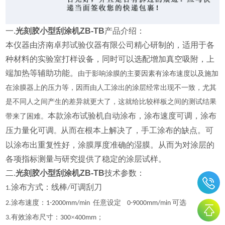
一.
光刻胶小型刮涂机ZB-TB
产品介绍：
本仪器
由济南卓邦试验仪器有限公司精心研制的，
适用于各
种材料的实验室打样设备，同时可以选配增加真空吸附，上
端加热等辅助功能
。
由于影响涂膜的主要因素有涂布速度以及施加
在涂膜器上的压力等，因而由人工涂出的涂层经常出现不一致，尤其
是不同人之间产生的差异就更大了，这就给比较样板之间的测试结果
本款涂布试验机自动涂布，涂布速度可调，涂布
带来了困难。
压力量化可调
从而在根本上解决了，手工涂布的缺点。可
。
以涂布出重复性好，涂膜厚度准确的湿膜。从而为对涂层的
各项指标测量与研究提供了稳定的涂层试样。
二.
光刻胶小型刮涂机ZB-TB
技术参数：
涂布方式：线棒
可调刮刀
1
.
/
涂布速度：
任意设定
可选
2
.
1-200
0
mm/min
0-9000mm/min
有效涂布尺寸：
×
；
3
.
300
400mm