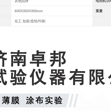
其他品牌
电动机功
600X350X300mm
重量
化工,包装/造纸/印刷