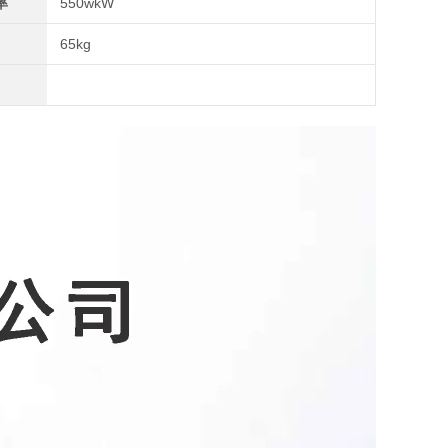
率
550wkW
65kg