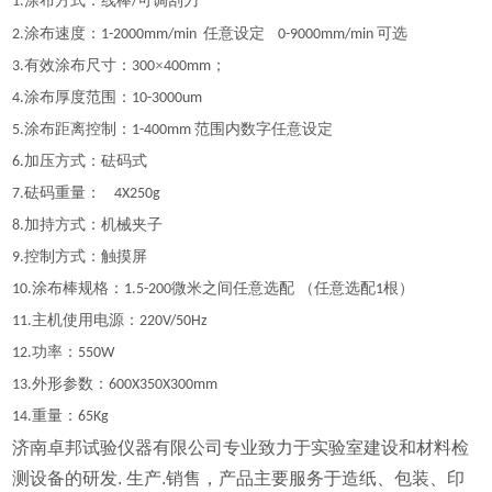
涂布方式：线棒
可调刮刀
1
.
/
涂布速度：
任意设定
可选
2
.
1-200
0
mm/min
0-9000mm/min
有效涂布尺寸：
×
；
3
.
300
400mm
涂布厚度范围：
4
.
10
-
3000um
涂布距离控制：
范围内数字任意设定
5
.
1-
4
00mm
加压方式：砝码式
6.
砝码重量：
7
.
4X250g
加持方式：机械夹子
8.
控制方式：触摸屏
9.
涂布棒规格：
微米之间任意选配 （任意选配
根）
10
.
1.5
-200
1
主机使用电源：
1
1
.
220V/50Hz
功率：
12.
550W
外形参数：
13.
600X350X300mm
重量：
14.
65Kg
济南卓邦试验仪器有限公司专业致力于实验室建设和材料检
测设备的研发. 生产.销售，产品主要服务于造纸、包装、印