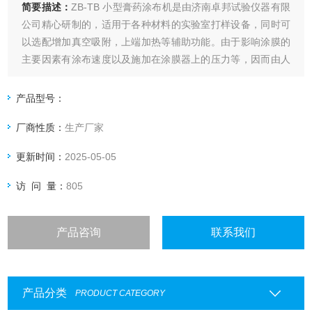
简要描述：
ZB-TB 小型膏药涂布机是由济南卓邦试验仪器有限
公司精心研制的，适用于各种材料的实验室打样设备，同时可
以选配增加真空吸附，上端加热等辅助功能。由于影响涂膜的
主要因素有涂布速度以及施加在涂膜器上的压力等，因而由人
工涂出的涂层经常出现不一致，尤其是不同人之间产生的差异
就更大了，这就给比较样板之间的测试结果带来了困难。本款
产品型号：
涂布试验机自动涂布，涂布速度可调，涂布压力量化可调。
厂商性质：
生产厂家
更新时间：
2025-05-05
访 问 量：
805
产品咨询
联系我们
产品分类
PRODUCT CATEGORY