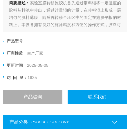
简要描述：
实验室膜转移施胶机首先通过带料辊将一定温度的
胶料从料池中带出，通过计量辊的计量，在带料辊上形成一层
均匀的胶料薄膜，随后再转移至压区中的固定在施胶平板的材
料上。本设备拥有良好的施涂精度和方便的操作方式，胶料可
以在胶料池中保温，施胶量可以通过更换刮棒、调节刮棒压力
和调节胶辊压力来实现。施胶过程一个人即可完成，可用于实
产品型号：
验室演示、小型施胶实验和科研。
厂商性质：
生产厂家
更新时间：
2025-05-05
访 问 量：
1825
产品咨询
联系我们
产品分类
PRODUCT CATEGORY