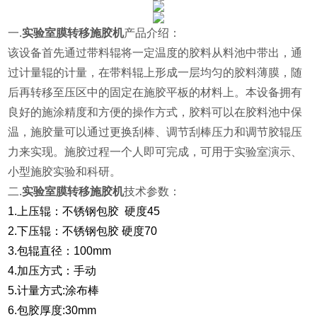
一.
实验室膜转移施胶机
产品介绍：
该设备首先通过带料辊将一定温度的胶料从料池中带出，通
过计量辊的计量，在带料辊上形成一层均匀的胶料薄膜，随
后再转移至压区中的固定在施胶平板的材料上。本设备拥有
良好的施涂精度和方便的操作方式，胶料可以在胶料池中保
温，施胶量可以通过更换刮棒、调节刮棒压力和调节胶辊压
力来实现。施胶过程一个人即可完成，可用于实验室演示、
小型施胶实验和科研。
二.
实验室膜转移施胶机
技术参数：
1.上压辊：不锈钢包胶 硬度45
2.下压辊：不锈钢包胶 硬度70
3.包辊直径：100mm
4.加压方式：手动
5.计量方式:涂布棒
6.包胶厚度:30mm