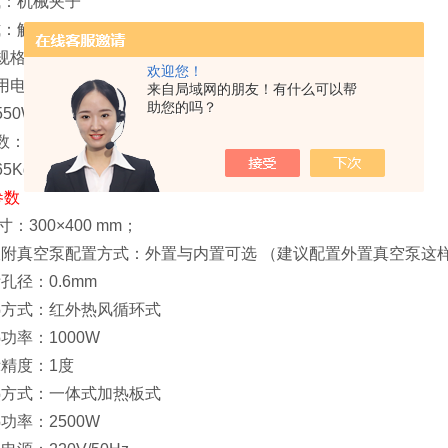
式：机械夹子
式：触摸屏
棒规格：1.5-200微米之间任意选配 （任意选配1根）
欢迎您！
用电源：220V/50Hz
来自局域网的朋友！有什么可以帮
助您的吗？
550W
数：600X350X300mm
5Kg
参数
：300×400 mm；
吸附真空泵配置方式：外置与内置可选 （建议配置外置真空泵这
孔径：0.6mm
热方式：红外热风循环式
功率：1000W
示精度：1度
热方式：一体式加热板式
功率：2500W