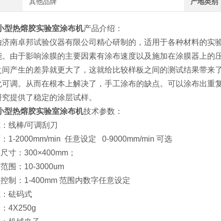
其他品牌
产地类别
TB小型热熔胶实验室涂布机
产品介绍：
由济南卓邦试验仪器有限公司精心研制的，适用于各种材料的实
能。由于影响涂膜的主要因素有涂布速度以及施加在涂膜器上的
之间产生的差异就更大了，这就给比较样板之间的测试结果带来
化可调。从而在根本上解决了，手工涂布的缺点。可以涂布出重
研究提供了稳定的涂层试样。
TB小型热熔胶实验室涂布机
技术参数：
式：线棒/可调刮刀
：1-2000mm/min 任意设定
0-9000mm/min 可选
布尺寸：
300
×
400mm
；
度范围：
10-3000um
离控制：
1-400mm
范围内数字任意设定
式：砝码式
：4X250g