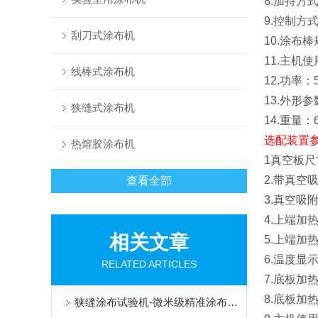
8.加持方
9.控制方
刮刀式涂布机
10.涂布
11.主机使
线棒式涂布机
12.功率：
13.外形参
狭缝式涂布机
14.重量：6
选配装置
热熔胶涂布机
1真空板尺寸
2.
带真空
查看全部
3.真空吸附
4.上端加
相关文章
5.上端加热
6.温度显
RELATED ARTICLES
7.底板加
8.底板加热
狭缝涂布试验机-微米级精准涂布，赋能新能源与半导体科研创新