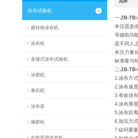
品牌
涂布试验机
一.
ZB-
本仪器是
膜转移涂布机
等辅助功
涂布机
是不同人
布压力量
条缝式涂布试验机
标测量与
二.
ZB-
涂膜机
1.涂布方
2.涂布速度
膏药机
3.
有效涂
4.
涂布厚
涂布器
5.
涂布距
6.加压方
施胶机
7.砝码重量
实验室用涂布机