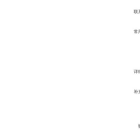
联
常
详
补