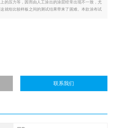
器上的压力等，因而由人工涂出的涂层经常出现不一致，尤
，这就给比较样板之间的测试结果带来了困难。本款涂布试
力量化可调。
联系我们