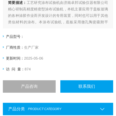
简要描述：
工艺研究涂布试验机由济南卓邦试验仪器有限公司
精心研制高精度精密型涂布试验机，本机主要应用于盖板玻璃
的各种涂胶作业而开发设计的专用装置，同时也可以用于其他
类似材料的涂布。本涂布试验机，底板采用微孔陶瓷吸附平
台，同时采用非接触式狭缝式涂布头，通过进料压力，狭缝宽
度调节，以及狭缝头与底板间隙三个因数控制湿膜厚度，同时
产品型号：
软件系统增加了高度调节与反馈系统，大大提高了涂布精度与
厂商性质：
生产厂家
均匀性。
更新时间：
2025-05-06
访 问 量：
874
产品咨询
联系我们
产品分类
PRODUCT CATEGORY