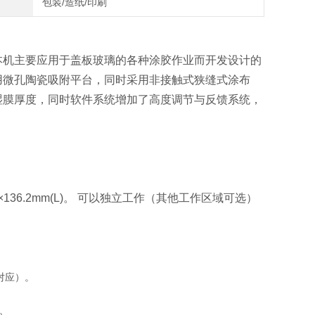
包装/造纸/印刷
本机主要应用于盖板玻璃的各种涂胶作业而开发设计的
用微孔陶瓷吸附平台，同时采用非接触式狭缝式涂布
湿膜厚度，同时软件系统增加了高度调节与反馈系统，
m(W)×136.2mm(L)。 可以独立工作（其他工作区域可选）
对应）。