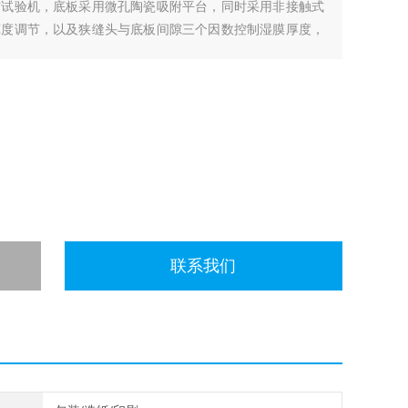
布试验机，底板采用微孔陶瓷吸附平台，同时采用非接触式
宽度调节，以及狭缝头与底板间隙三个因数控制湿膜厚度，
统，大大提高了涂布精度与均匀性。
联系我们