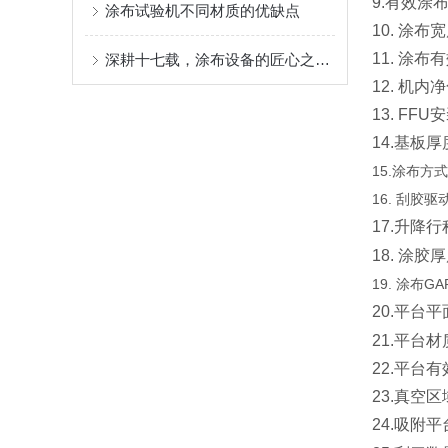
9.有效涂
涂布试验机不同材质的优缺点
10. 涂
11. 涂
深耕十七载，涂布设备的匠心之选 ——AT-TB-300C 多功能涂布试验机
12. 机
13. FF
14.基板
15.涂布
16. 刮
17.升降行
18. 涂胶
19.
涂布GA
20.平台平
21.平台
22.平台有
23.真空
24.吸附