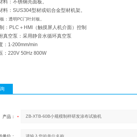
板材料：不锈钢亮面板。
架材料：SUS304型材或铝合金型材机架。
封板：透明PC门叶封板。
板控制：PLC＋HMI（触摸屏人机介面）控制
吸附真空泵：采用静音水循环真空泵
：1-200mm/min
：220V 50Hz 800W
询
产品：
的单位：