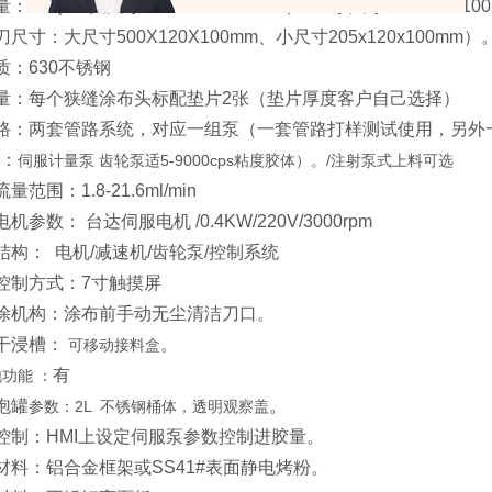
、
量：2组(1组大尺寸500X120X100mm
1组小尺寸
205x120x1
刀尺寸：大尺寸500X120X100mm、小尺寸205x120x100mm）
质：630不锈钢
数量：每个狭缝涂布头标配垫片2张（垫片厚度客户自己选择）
胶管路：两套管路系统，对应一组泵（一套管路打样测试使用，另外
：
伺服计量泵 齿轮泵适5-9000cps粘度胶体）。/注射泵式上料可选
量范围：1.8-21.6ml/min
电机参数： 台达伺服电机 /0.4KW/220V/3000rpm
泵结构： 电机/减速机/齿轮泵/控制系统
泵控制方式：7寸触摸屏
预涂机构：涂布前手动无尘清洁刀口。
预干浸槽：
。
可移动接料盒
有
泡功能
：
消泡罐
。
参数：2L 不锈钢桶体，透明观察盖
量控制：HMI上设定伺服泵参数控制进胶量。
架材料：铝合金框架或SS41#表面静电烤粉。