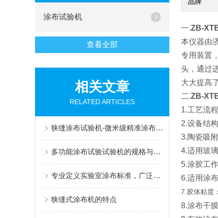
品牌
涂布试验机
一.
ZB-X
本仪器由
查看全部
专用装置
头，通过
大大提高
相关文章
二.
ZB-X
RELATED ARTICLES
1.工艺流
2.设备结
狭缝涂布试验机-微米级精准涂布，赋能新能源与半导体科研创新
3.陶瓷吸附
4.适用玻璃
多功能涂布试验试验机的规格与性能
5.涂胶工
专业定义实验室涂布标准，广泛赋能材料创新研发
6.适用涂
7.胶体粘度：
狭缝式涂布机的特点
8.涂布干