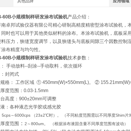
其他品牌
应用领域
TB-60B小规模制样研发涂布试验机
产品介绍：
济南卓邦试验仪器有限公司精心研制高精度精密型涂布试验机，
，同时也可以用于其他类似材料的涂布。本涂布试验机，底板采
进料压力，狭缝宽度调节，以及狭缝头与底板间隙三个因数控制
了涂布精度与均匀性。
TB-60B小规模制样研发涂布试验机
技术参数：
程： 手动放料--刮涂--手动取料，依次循环
构：封闭式
规格： 工作区域 ① 450mm(W)×550mm(L)。 ② 155.21m
厚度范围：0.03-1.5mm
作台高度：900±20mm可调整
布液：各种液态光学胶或感光胶
5cps～6000cps （23±2℃时）。 （不同粘度范围需以不同厚度Shim
片
：
膜厚度范围
2～800um。
（根据涂布液固含量不同厚度范围有波动）