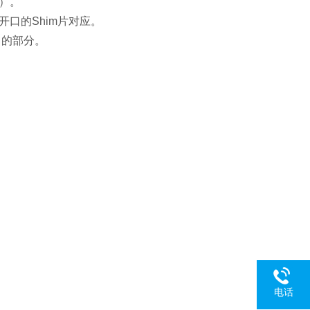
部）。
开口的Shim片对应。
出的部分。
电话