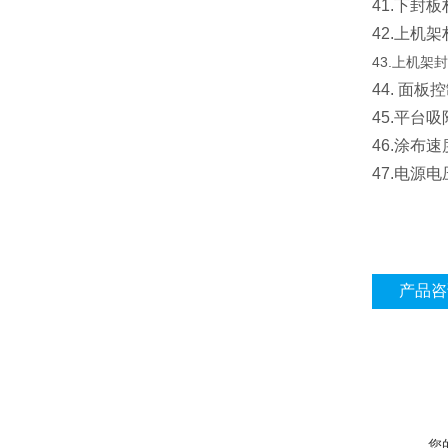
41.下封
42.上机
43.上机架
44. 面
45.平台
46.涂布速度
47.电源电压
产品咨
您