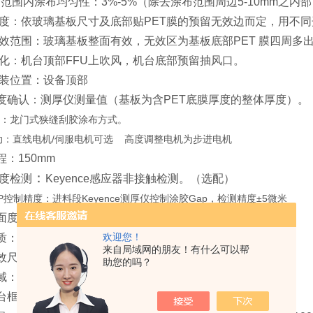
布范围内涂布均匀性：3%-5%（除去涂布范围周边5-10mm之内
布宽度：依玻璃基板尺寸及底部贴PET膜的预留无效边而定，用不同
布有效范围：玻璃基板整面有效，无效区为基板底部PET 膜四周多
内净化：机台顶部FFU上吹风，机台底部预留抽风口。
U安装位置：设备顶部
厚度确认：测厚仪测量值（基板为含PET底膜厚度的整体厚度）。
方式：龙门式狭缝刮胶涂布方式。
胶驱动：直线电机/伺服电机可选 高度调整电机为步进电机
程：150mm
：
厚度检测
Keyence感应器
非接触检测。（选配）
P控制精度：进料段Keyence测厚仪控制涂胶Gap，检测精度±5微米
面度：10-15um。
。
欢迎您！
材质：多孔陶瓷真空平台
来自局域网的朋友！有什么可以帮
效尺寸：450mm×550mm。
助您的吗？
区域：2个 可独立工作
平台框架材质：不锈钢