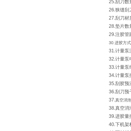
25.刮刀数
26.狭缝刮
27.刮刀材
28.垫片
29.注
30.进胶方式
31.计量泵流
32.计量泵
33.计量
34.计量
35.刮胶
36.刮刀
37.
真空消
38.真空
39.进胶
40.下机