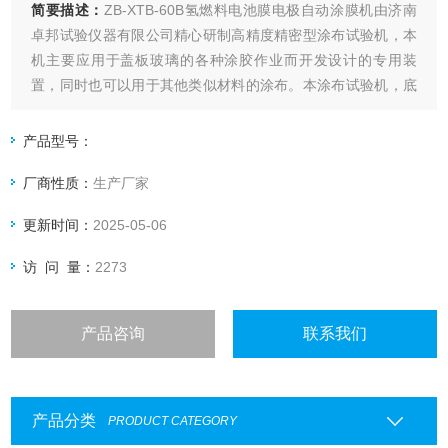
简要描述：
ZB-XTB-60B氢燃料电池膜电极自动涂膜机由济南
卓邦试验仪器有限公司精心研制高精度精密型涂布试验机，本
机主要应用于盖板玻璃的各种涂胶作业而开发设计的专用装
置，同时也可以用于其他类似材料的涂布。本涂布试验机，底
板采用微孔陶瓷吸附平台，同时采用非接触式狭缝式涂布头，
通过进料压力，狭缝宽度调节，以及狭缝头与底板间隙三个因
产品型号：
数控制湿膜厚度，同时软件系统增加了高度调节与反馈系统，
厂商性质：
生产厂家
大大提高涂布精度与均匀性
更新时间：
2025-05-06
访 问 量：
2273
产品咨询
联系我们
产品分类
PRODUCT CATEGORY