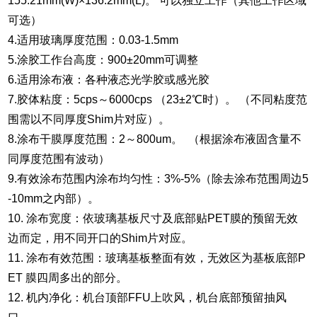
155.21mm(W)×136.2mm(L)。 可以独立工作（其他工作区域
可选）
4.适用玻璃厚度范围：0.03-1.5mm
5.涂胶工作台高度：900±20mm可调整
6.适用涂布液：各种液态光学胶或感光胶
7.胶体粘度：5cps～6000cps （23±2℃时）。 （不同粘度范
围需以不同厚度Shim
片对应）。
8.涂布干膜厚度范围：2～800um。 （根据涂布液固含量不
同厚度范围有波动）
9.有效涂布范围内涂布均匀性：3%-5%（除去涂布范围周边5
-10mm之内部）。
10. 涂布宽度：依玻璃基板尺寸及底部贴PET膜的预留无效
边而定，用不同开口的Shim片对应。
11. 涂布有效范围：玻璃基板整面有效，无效区为基板底部P
ET 膜四周多出的部分。
12. 机内净化：机台顶部FFU上吹风，机台底部预留抽风