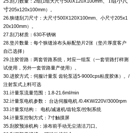
、1组小尺
25.刮刀数量：2组(1组大尺寸500X120X100mm
寸
205x120x100mm）。
26.狭缝刮刀尺寸：大尺寸500X120X100mm、小尺寸205x1
20x100mm）。
27.刮刀材质：630不锈钢
28.垫片数量：每个狭缝涂布头标配垫片2张（垫片厚度客户
自己选择）
29.注胶管路：两套管路系统，对应一组泵（一套管路打样测
试使用，另外一套管路量产使用）。
30.进胶方式：伺服计量泵 齿轮泵适5-9000cps粘度胶体）。/
注射泵式上料可选
31.计量泵流量范围：1.8-21.6ml/min
32.计量泵电机参数： 台达伺服电机 /0.4KW/220V/3000rpm
33.计量泵结构： 电机/减速机/齿轮泵/控制系统
34.计量泵控制方式：7寸触摸屏
35.刮胶预涂机构：涂布前手动无尘清洁刀口。