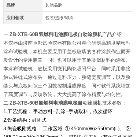
品牌
其他品牌
应用领域
包装/造纸/印刷
一.
ZB-XTB-60B氢燃料电池膜电极自动涂膜机
产品介绍：
本仪器由济南卓邦试验仪器有限公司精心研制高精度精密型
涂布试验机，本机主要应用于盖板玻璃的各种涂胶作业而开
发设计的专用装置，同时也可以用于其他类似材料的涂布。
本涂布试验机，底板采用微孔陶瓷吸附平台，同时采用非接
触式狭缝式涂布头，通过进料压力，狭缝宽度调节，以及狭
缝头与底板间隙三个因数控制湿膜厚度，同时软件系统增加
了高度调节与反馈系统，大大提高了涂布精度与均匀性。
二.
ZB-XTB-60B氢燃料电池膜电极自动涂膜机
技术参数：
1.工艺流程： 手动放料--刮涂--手动取料，依次循环
2.设备结构：封闭式
3.陶瓷吸附规格： 工作区域 ① 450mm(W)×550mm(L)。 ②