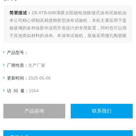
简要描述：
ZB-XTB-60B薄膜太阳能电池狭缝式涂布试验机由
本公司精心研制高精度精密型涂布试验机，本机主要应用于盖
板玻璃的各种涂胶作业而开发设计的专用装置，同时也可以用
于其他类似材料的涂布。本涂布试验机，底板采用微孔陶瓷吸
附平台，同时采用非接触式狭缝式涂布头，通过进料压力，狭
缝宽度调节，以及狭缝头与底板间隙三个因数控制湿膜厚度，
产品型号：
同时软件系统增加了高度调节与反馈系统，大大提高了涂布精
厂商性质：
生产厂家
度与均匀性。
更新时间：
2025-05-06
访 问 量：
1554
产品咨询
联系我们