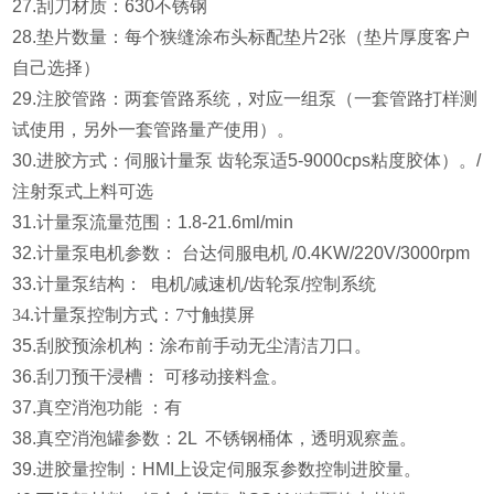
27.刮刀材质：630不锈钢
28.垫片数量：每个狭缝涂布头标配垫片2张（垫片厚度客户
自己选择）
29.注胶管路：两套管路系统，对应一组泵（一套管路打样测
试使用，另外一套管路量产使用）。
30.进胶方式：伺服计量泵 齿轮泵适5-9000cps粘度胶体）。/
注射泵式上料可选
31.计量泵流量范围：1.8-21.6ml/min
32.计量泵电机参数： 台达伺服电机 /0.4KW/220V/3000rpm
33.计量泵结构： 电机/减速机/齿轮泵/控制系统
34.计量泵控制方式：7寸触摸屏
35.刮胶预涂机构：涂布前手动无尘清洁刀口。
36.刮刀预干浸槽： 可移动接料盒。
37.真空消泡功能 ：有
38.真空消泡罐参数：2L 不锈钢桶体，透明观察盖。
39.进胶量控制：HMI上设定伺服泵参数控制进胶量。