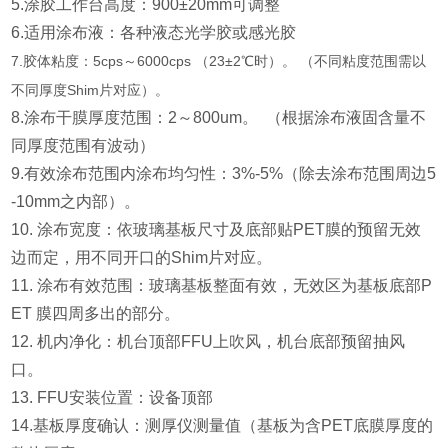
5.涂胶工作台高度：900±20mm可调整
6.适用涂布液：各种液态光学胶或感光胶
7.胶体粘度：5cps～6000cps （23±2℃时）。 （不同粘度范围需以
不同厚度Shim
片对应）。
8.涂布干膜厚度范围：2～800um。 （根据涂布液固含量不
同厚度范围有波动）
9.有效涂布范围内涂布均匀性：3%-5%（除去涂布范围周边5
-10mm之内部）。
10. 涂布宽度：依玻璃基板尺寸及底部贴PET膜的预留无效
边而定，用不同开口的Shim片对应。
11. 涂布有效范围：玻璃基板整面有效，无效区为基板底部P
ET 膜四周多出的部分。
12. 机内净化：机台顶部FFU上吹风，机台底部预留抽风
口。
13. FFU安装位置：设备顶部
14.基板厚度确认：测厚仪测量值（基板为含PET底膜厚度的