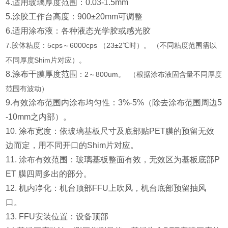
4.适用玻璃厚度范围：0.03-1.5mm
5.涂胶工作台高度：900±20mm可调整
6.适用涂布液：各种液态光学胶或感光胶
7.胶体粘度：5cps～6000cps （23±2℃时）。 （不同粘度范围需以
不同厚度Shim
片对应）。
8.涂布干膜厚度范围
：2～800um。
（根据涂布液固含量不同厚度
范围有波动）
9.有效涂布范围内涂布均匀性：3%-5%（除去涂布范围周边5
-10mm之内部）。
10. 涂布宽度：依玻璃基板尺寸及底部贴PET膜的预留无效
边而定，用不同开口的Shim片对应。
11. 涂布有效范围：玻璃基板整面有效，无效区为基板底部P
ET 膜四周多出的部分。
12. 机内净化：机台顶部FFU上吹风，机台底部预留抽风
口。
13. FFU安装位置：设备顶部