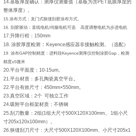
14.基板厚度确认：测厚仪测量值（基板为含PET底膜厚度的
整体厚度）。
15.涂布方式：龙门式狭缝刮胶涂布方式。
16. 刮胶驱动：直线电机/伺服电机可选 高度调整电机为步进电机
17.升降行程：150mm
：
18. 涂胶厚度检测
Keyence感应器
非接触检测。（选配）
19.
涂布GAP控制精度：进料段Keyence测厚仪控制涂胶Gap，检测
精度±5微米
20.平台平面度：10-15um。
。
21.平台材质：多孔陶瓷真空平台
22.平台有效尺寸：450mm×550mm。
23.真空区域：2个 可独立工作
24.吸附平台框架材质：不锈钢
、
25.刮刀数量：2组(1组大尺寸500X120X100mm
1组小尺
寸
205x120x100mm）。
26.狭缝刮刀尺寸：大尺寸500X120X100mm、小尺寸205x1