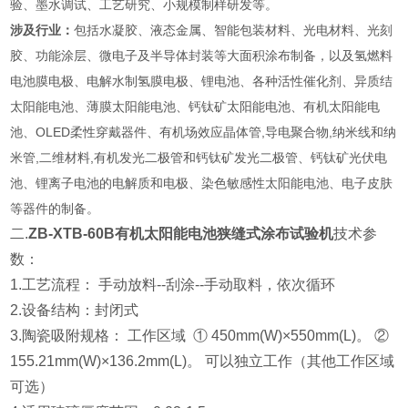
验、墨水调试、工艺研究、小规模制样研发等。
涉及行业：
包括水凝胶、液态金属、智能包装材料、光电材料、光刻
胶、功能涂层、微电子及半导体封装等大面积涂布制备，以及氢燃料
电池膜电极、电解水制氢膜电极、锂电池、各种活性催化剂、异质结
太阳能电池、薄膜太阳能电池、钙钛矿太阳能电池、有机太阳能电
池、OLED柔性穿戴器件、有机场效应晶体管,导电聚合物,纳米线和纳
米管,二维材料,有机发光二极管和钙钛矿发光二极管、钙钛矿光伏电
池、锂离子电池的电解质和电极、染色敏感性太阳能电池、电子皮肤
等器件的制备。
二.
ZB-XTB-60B有机太阳能电池狭缝式涂布试验机
技术参
数：
1.工艺流程： 手动放料--刮涂--手动取料，依次循环
2.设备结构：封闭式
3.陶瓷吸附规格： 工作区域 ① 450mm(W)×550mm(L)。 ②
155.21mm(W)×136.2mm(L)。 可以独立工作（其他工作区域
可选）