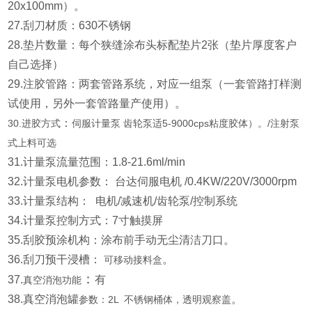
20x100mm）。
27.刮刀材质：630不锈钢
28.垫片数量：每个狭缝涂布头标配垫片2张（垫片厚度客户
自己选择）
29.注胶管路：两套管路系统，对应一组泵（一套管路打样测
试使用，另外一套管路量产使用）。
：
30.进胶方式
伺服计量泵 齿轮泵适5-9000cps粘度胶体）。/注射泵
式上料可选
31.计量泵流量范围：1.8-21.6ml/min
32.计量泵电机参数： 台达伺服电机 /0.4KW/220V/3000rpm
33.计量泵结构： 电机/减速机/齿轮泵/控制系统
34.计量泵控制方式：7寸触摸屏
35.刮胶预涂机构：涂布前手动无尘清洁刀口。
36.刮刀预干浸槽：
。
可移动接料盒
：
37
.
有
真空消泡功能
38.真空消泡罐
。
参数：2L 不锈钢桶体，透明观察盖