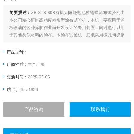
简要描述：
ZB-XTB-60B有机太阳能电池狭缝式涂布试验机由
本公司精心研制高精度精密型涂布试验机，本机主要应用于盖
板玻璃的各种涂胶作业而开发设计的专用装置，同时也可以用
于其他类似材料的涂布。本涂布试验机，底板采用微孔陶瓷吸
附平台，同时采用非接触式狭缝式涂布头，通过进料压力，狭
缝宽度调节，以及狭缝头与底板间隙三个因数控制湿膜厚度，
产品型号：
同时软件系统增加了高度调节与反馈系统，大大提高了涂布精
厂商性质：
生产厂家
度与均匀性。
更新时间：
2025-05-06
访 问 量：
1836
产品咨询
联系我们