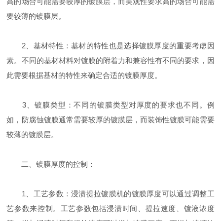
高的场合可能需要较厚的镀膜层，而美观性要求高的场合可能需
要较薄的镀膜层。
2、基材特性：基材的特性也是选择镀膜厚度的重要考虑因
素。不同的基材材料对镀膜的附着力和兼容性有不同的要求，因
此需要根据基材的特性来确定合适的镀膜厚度。
3、镀膜类型：不同的镀膜类型对厚度的要求也不同。例
如，防腐蚀镀膜通常需要较厚的镀膜层，而装饰性镀膜可能需要
较薄的镀膜层。
二、镀膜厚度的控制：
1、工艺参数：浸渍提拉镀膜机的镀膜厚度可以通过调整工
艺参数来控制。工艺参数包括浸渍时间、提拉速度、镀液浓度