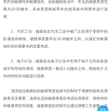
零件的耐磨性和耐腐蚀性。在机械制造业中，常见的镀膜厚度范
围为10-50微米，具体厚度根据零件的使用条件和要求进行选
择。
2、汽车工业：镀膜机在汽车工业中被广泛应用于零部件的
防腐蚀和装饰。镀膜厚度通常在10-30微米之间，以满足对耐腐
蚀性和外观要求的双重考虑。
3、电子行业：镀膜机在电子行业中常用于电子元件的表面
保护和导电性增强。镀膜厚度一般在1-10微米之间，根据电子元
件的特性和功能进行选择。
浸渍提拉镀膜机的镀膜厚度选择与控制对于薄膜性能和应用
效果至关重要。选择合适的镀膜厚度应考虑应用需求、基材特性
和镀膜类型等因素。镀膜厚度的控制可以通过调整工艺参数、实