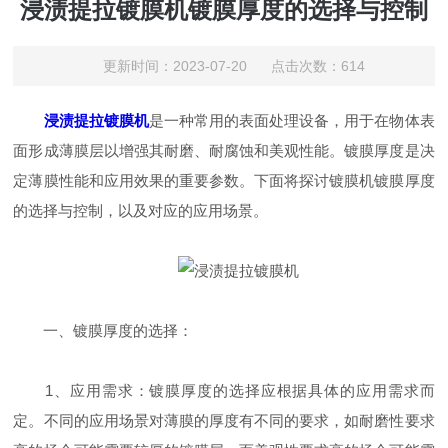
浸渍提拉镀膜机镀膜厚度的选择与控制
更新时间：2023-07-20 点击次数：614
浸渍提拉镀膜机
是一种常用的表面处理设备，用于在物体表
面形成薄膜层以增强其耐磨、耐腐蚀和美观性能。镀膜厚度是决
定薄膜性能和应用效果的重要参数。下面将探讨镀膜机镀膜厚度
的选择与控制，以及对应的应用场景。
一、镀膜厚度的选择：
1、应用需求：镀膜厚度的选择应根据具体的应用需求而
定。不同的应用场景对薄膜的厚度有不同的要求，如耐磨性要求